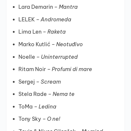
⁠Lara Demarin –
Mantra
⁠LELEK –
Andromeda
⁠Lima Len –
Raketa
⁠Marko Kutlić –
Neotuđivo
⁠Noelle –
Uninterrupted
⁠Ritam Noir –
Profumi di mare
⁠Sergej –
Scream
⁠Stela Rade –
Nema te
⁠ToMa –
Ledina
⁠Tony Sky –
O ne!