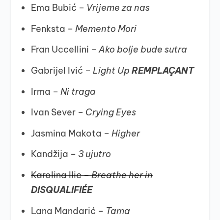
⁠Ema Bubić –
Vrijeme za nas
⁠Fenksta –
Memento Mori
⁠Fran Uccellini –
Ako bolje bude sutra
Gabrijel Ivić –
Light Up
REMPLAÇANT
⁠Irma –
Ni traga
⁠Ivan Sever –
Crying Eyes
⁠Jasmina Makota –
Higher
⁠Kandžija –
3 ujutro
⁠Karolina Ilic –
Breathe her in
DISQUALIFIÉE
⁠Lana Mandarić –
Tama