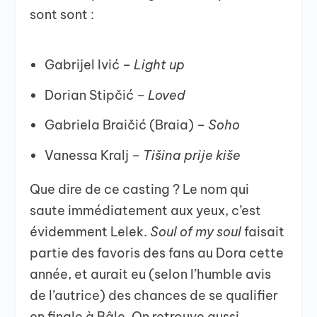
sont sont :
Gabrijel Ivić –
Light up
⁠Dorian Stipčić –
Loved
⁠Gabriela Braičić (Braia) –
Soho
⁠Vanessa Kralj –
Tišina prije kiše
Que dire de ce casting ? Le nom qui
saute immédiatement aux yeux, c’est
évidemment Lelek.
Soul of my soul
faisait
partie des favoris des fans au Dora cette
année, et aurait eu (selon l’humble avis
de l’autrice) des chances de se qualifier
en finale à Bâle. On retrouve aussi