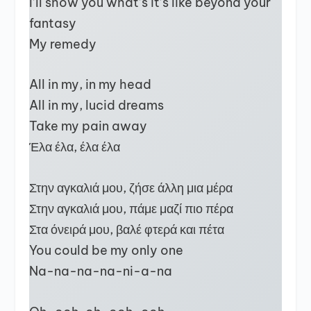
I’ll show you what’s it’s like beyond your
fantasy
My remedy
All in my, in my head
All in my, lucid dreams
Take my pain away
Έλα έλα, έλα έλα
Στην αγκαλιά μου, ζήσε άλλη μια μέρα
Στην αγκαλιά μου, πάμε μαζί πιο πέρα
Στα όνειρά μου, βαλέ φτερά και πέτα
You could be my only one
Na-na-na-na-ni-a-na