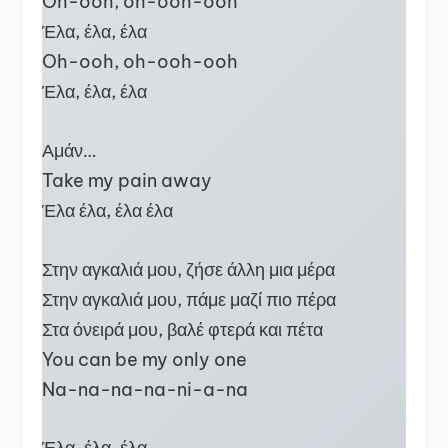
Oh-ooh, oh-ooh-ooh
Έλα, έλα, έλα
Oh-ooh, oh-ooh-ooh
Έλα, έλα, έλα
Αμάν…
Take my pain away
Έλα έλα, έλα έλα
Στην αγκαλιά μου, ζήσε άλλη μια μέρα
Στην αγκαλιά μου, πάμε μαζί πιο πέρα
Στα όνειρά μου, βαλέ φτερά και πέτα
You can be my only one
Na-na-na-na-ni-a-na
Έλα, έλα, έλα