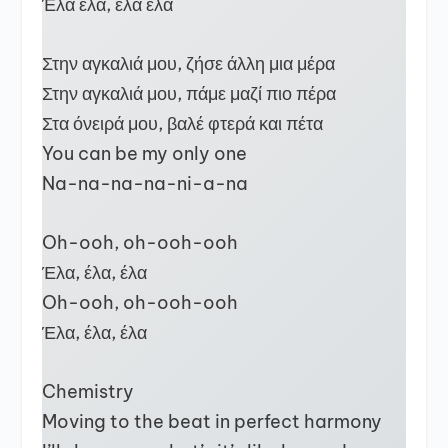
Έλα έλα, έλα έλα
Στην αγκαλιά μου, ζήσε άλλη μια μέρα
Στην αγκαλιά μου, πάμε μαζί πιο πέρα
Στα όνειρά μου, βαλέ φτερά και πέτα
You can be my only one
Na-na-na-na-ni-a-na
Oh-ooh, oh-ooh-ooh
Έλα, έλα, έλα
Oh-ooh, oh-ooh-ooh
Έλα, έλα, έλα
Chemistry
Moving to the beat in perfect harmony