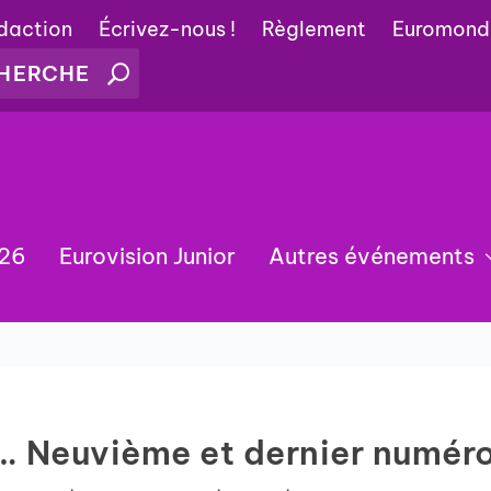
édaction
Écrivez-nous !
Règlement
Euromond
026
Eurovision Junior
Autres événements
s… Neuvième et dernier numér