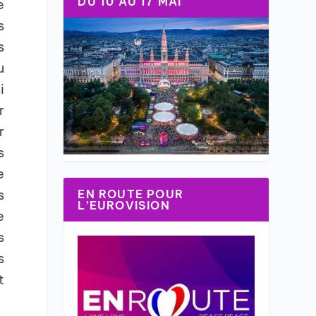
DU 10 AU 17 MAI
e
s
s
u
i
r
r
s
e
EN ROUTE POUR
s
L’EUROVISION
e
s
s
t