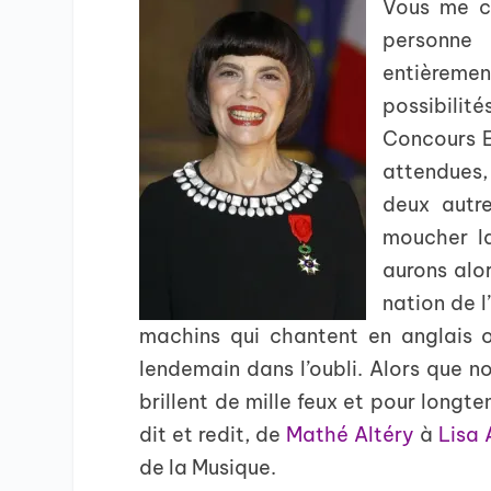
Vous me co
personne 
entièreme
possibilité
Concours Eu
attendues, 
deux autr
moucher la
aurons alor
nation de l
machins qui chantent en anglais o
lendemain dans l’oubli. Alors que no
brillent de mille feux et pour long
dit et redit, de
Mathé Altéry
à
Lisa 
de la Musique.