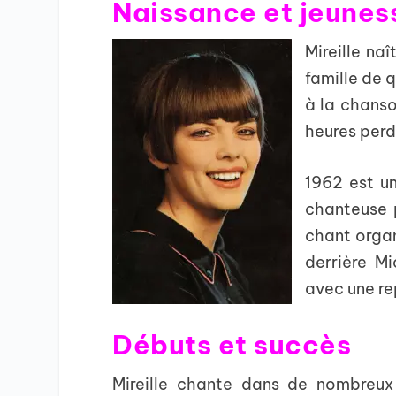
Naissance et jeunes
Mireille naî
famille de 
à la chanso
heures perd
1962 est un
chanteuse p
chant organ
derrière M
avec une re
Débuts et succès
Mireille chante dans de nombreux