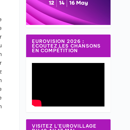
e
e
r
EUROVISION 2026 :
u
ÉCOUTEZ LES CHANSONS
EN COMPÉTITION
n
r
z
n
e
e
n
VISITEZ L’EUROVILLAGE