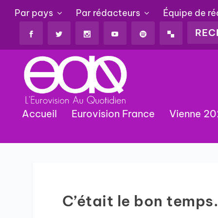
Par pays
Par rédacteurs
Équipe de r
Accueil
Eurovision France
Vienne 2
C’était le bon temp