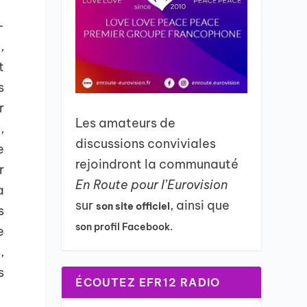
-
,
t
s
r
Les amateurs de
,
discussions conviviales
e
rejoindront la communauté
r
En Route pour l’Eurovision
a
sur
, ainsi que
son site officiel
s
son profil Facebook.
e
,
s
ÉCOUTEZ EFR12 RADIO