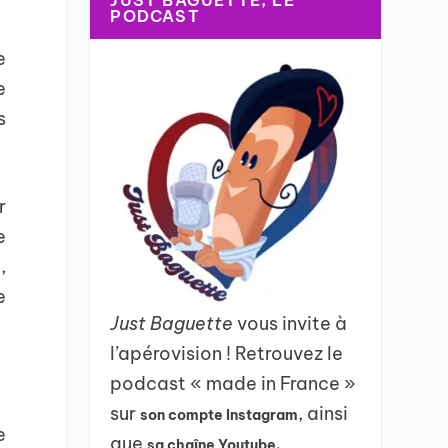
JUST BAGUETTE, LE
PODCAST
e
e
s
r
e
,
e
Just Baguette
vous invite à
l’apérovision ! Retrouvez le
podcast « made in France »
sur
, ainsi
son compte Instagram
e
que
sa chaîne Youtube.