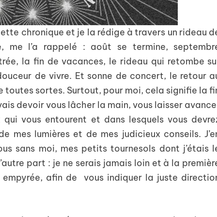
tte chronique et je la rédige à travers un rideau d
le, me l’a rappelé : août se termine, septembr
trée, la fin de vacances, le rideau qui retombe su
a douceur de vivre. Et sonne de concert, le retour a
 toutes sortes. Surtout, pour moi, cela signifie la fi
is devoir vous lâcher la main, vous laisser avance
x qui vous entourent et dans lesquels vous devre
de mes lumières et de mes judicieux conseils. J’e
ous sans moi, mes petits tournesols dont j’étais l
autre part : je ne serais jamais loin et à la premièr
 empyrée, afin de vous indiquer la juste directio