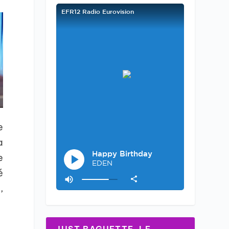
e
a
e
é
,