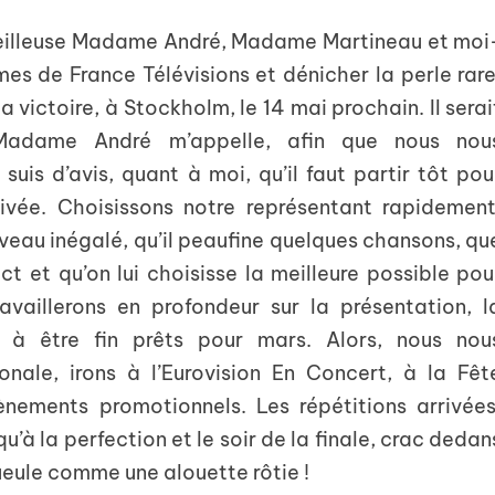
veilleuse Madame André, Madame Martineau et moi
es de France Télévisions et dénicher la perle rare
a victoire, à Stockholm, le 14 mai prochain. Il serai
 Madame André m’appelle, afin que nous nou
uis d’avis, quant à moi, qu’il faut partir tôt pou
rrivée. Choisissons notre représentant rapidement
niveau inégalé, qu’il peaufine quelques chansons, qu
ect et qu’on lui choisisse la meilleure possible pou
availlerons en profondeur sur la présentation, l
e à être fin prêts pour mars. Alors, nous nou
onale, irons à l’Eurovision En Concert, à la Fêt
ènements promotionnels. Les répétitions arrivées
u’à la perfection et le soir de la finale, crac dedan
ueule comme une alouette rôtie !