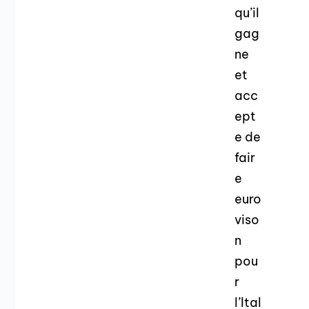
qu’il
gag
ne
et
acc
ept
e de
fair
e
euro
viso
n
pou
r
l’Ital