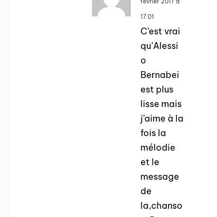
février 2017 à
17:01
C’est vrai
qu’Alessi
o
Bernabei
est plus
lisse mais
j’aime à la
fois la
mélodie
et le
message
de
la,chanso