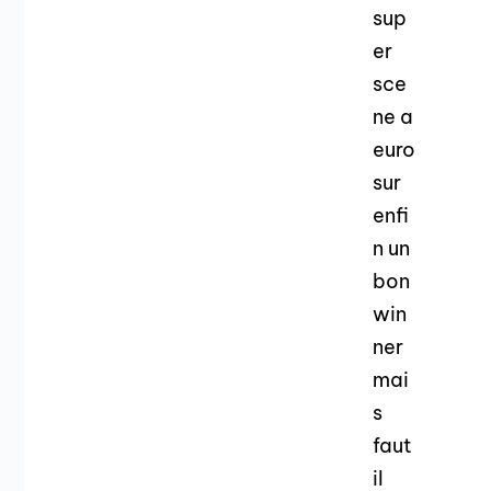
sup
er
sce
ne a
euro
sur
enfi
n un
bon
win
ner
mai
s
faut
il