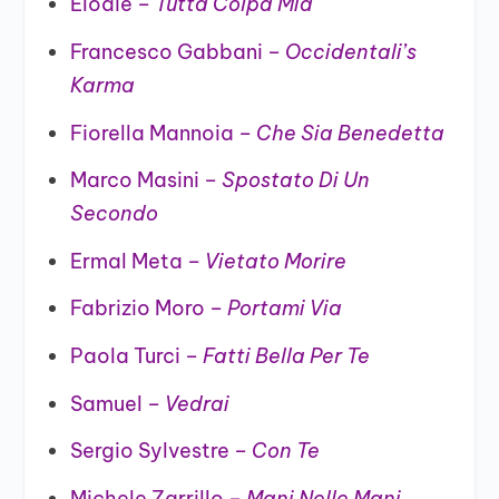
Elodie –
Tutta Colpa Mia
Francesco Gabbani –
Occidentali’s
Karma
Fiorella Mannoia –
Che Sia Benedetta
Marco Masini –
Spostato Di Un
Secondo
Ermal Meta –
Vietato Morire
Fabrizio Moro –
Portami Via
Paola Turci –
Fatti Bella Per Te
Samuel –
Vedrai
Sergio Sylvestre –
Con Te
Michele Zarrillo –
Mani Nelle Mani