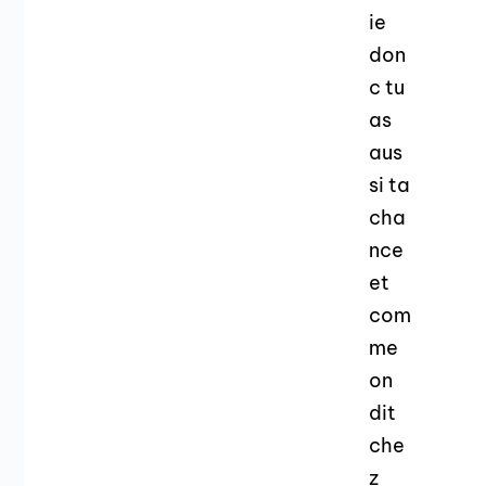
ie
don
c tu
as
aus
si ta
cha
nce
et
com
me
on
dit
che
z