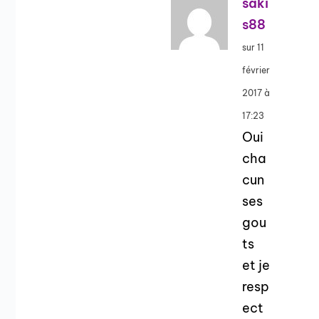
saki
s88
sur 11
février
2017 à
17:23
Oui
cha
cun
ses
gou
ts
et je
resp
ect