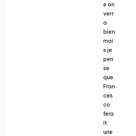
e on
verr
a
bien
mai
s je
pen
se
que
Fran
ces
co
fera
it
une