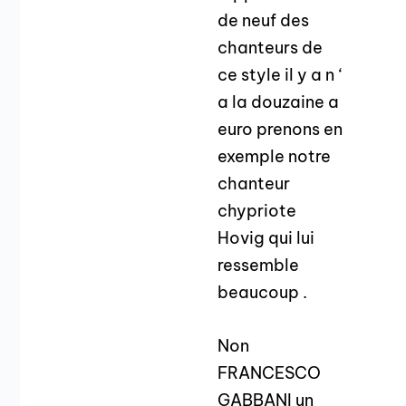
de neuf des
chanteurs de
ce style il y a n ‘
a la douzaine a
euro prenons en
exemple notre
chanteur
chypriote
Hovig qui lui
ressemble
beaucoup .
Non
FRANCESCO
GABBANI un