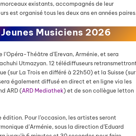
 de morceaux existants, accompagnés de leur
urs est organisé tous les deux ans en années paires
s Jeunes Musiciens 2026
e l’Opéra-Théâtre d’Erevan, Arménie, et sera
achuhi Utmazyan. 12 télédiffuseurs retransmettron
e (sur La Trois en différé à 22h50) et la Suisse (sur
sera également diffusé en direct et en ligne via les
nd ARD (
ARD Mediathek
) et de son collègue letton
édition. Pour l’occasion, les artistes seront
monique d’Arménie, sous la direction d’Eduard
a jusqu’à 6 minutes et 30 secondes pour faire