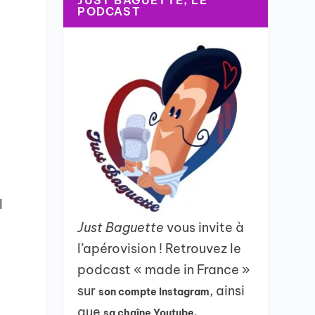
JUST BAGUETTE, LE
PODCAST
t
l
Just Baguette
vous invite à
l’apérovision ! Retrouvez le
podcast « made in France »
sur
, ainsi
son compte Instagram
que
sa chaîne Youtube.