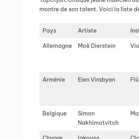
montre de son talent. Voici la liste 
Pays
Artiste
In
Allemagne
Moë Dierstein
Vi
Arménie
Elen Virabyan
Flû
Belgique
Simon
Ma
Nakhimotvitch
Chypre
Iakovos
Cla