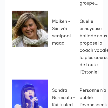
groupe...
Maiken -
Quelle
Siin või
ennuyeuse
sealpool
ballade nous
maad
propose la
coach vocal
la plus couru
de toute
l'Estonie !
Sandra
Personne n'a
Nurmsalu -
oublié
Kui tuuled
l'évanescent