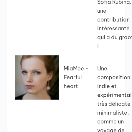
Sofia Rubina.
une
contribution
intéressante
qui a du gro
!
MiaMee -
Une
Fearful
composition
heart
indie et
expérimenta
très délicate
minimaliste,
comme un
voyage de