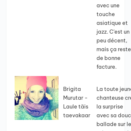
avec une
touche
asiatique et
jazz. C'est un
peu décent,
mais ça rest
de bonne
facture.
Brigita
La toute jeun
Murutar -
chanteuse cr
Laule täis
la surprise
taevakaar
avec sa dou
ballade sur l