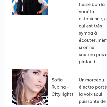
fleure bon la
variété
estonienne, e
qui est très
sympa à
écouter, mê
si on ne
sautera pas 
plafond.
Sofia
Un morceau
Rubina -
électro port
City lights
la voix soul
puissante de