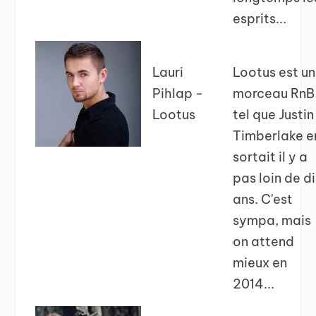
esprits...
Lauri
Lootus est un
Pihlap -
morceau RnB
Lootus
tel que Justin
Timberlake e
sortait il y a
pas loin de d
ans. C'est
sympa, mais
on attend
mieux en
2014...