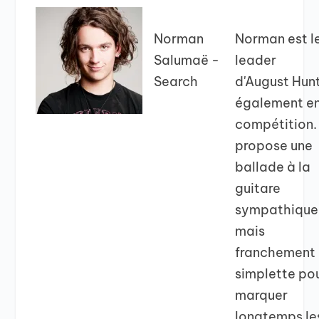
Norman
Norman est l
Salumaë -
leader
Search
d'August Hunt
également e
compétition. 
propose une
ballade à la
guitare
sympathique
mais
franchement
simplette po
marquer
longtemps le