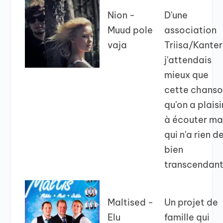
Nion -
D'une
Muud pole
association
vaja
Triisa/Kanter
j'attendais
mieux que
cette chans
qu'on a plaisi
à écouter ma
qui n'a rien d
bien
transcendant.
Maltised -
Un projet de
Elu
famille qui