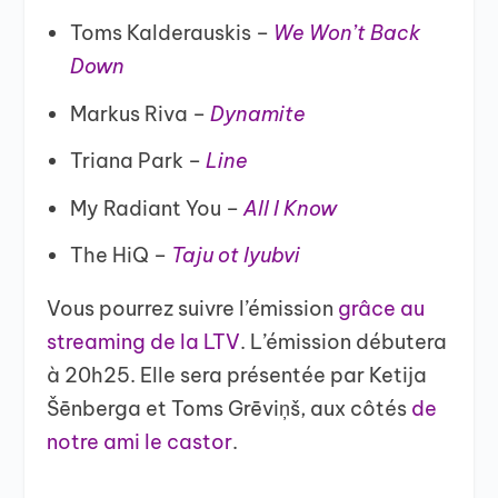
Toms Kalderauskis –
We Won’t Back
Down
Markus Riva –
Dynamite
Triana Park –
Line
My Radiant You –
All I Know
The HiQ –
Taju ot lyubvi
Vous pourrez suivre l’émission
grâce au
streaming de la LTV
. L’émission débutera
à 20h25. Elle sera présentée par Ketija
Šēnberga et Toms Grēviņš, aux côtés
de
notre ami le castor
.