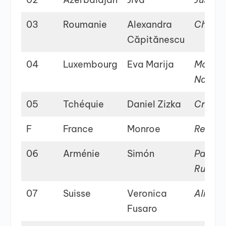
03
Roumanie
Alexandra
Choke
Căpitănescu
04
Luxembourg
Eva Marija
Mothe
Nature
05
Tchéquie
Daniel Zizka
Crossr
F
France
Monroe
Regard
06
Arménie
Simón
Palom
Rumba
07
Suisse
Veronica
Alice
Fusaro