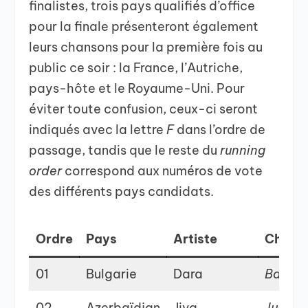
finalistes, trois pays qualifiés d’office
pour la finale présenteront également
leurs chansons pour la première fois au
public ce soir : la France, l’Autriche,
pays-hôte et le Royaume-Uni. Pour
éviter toute confusion, ceux-ci seront
indiqués avec la lettre
F
dans l’ordre de
passage, tandis que le reste du
running
order
correspond aux numéros de vote
des différents pays candidats.
Ordre
Pays
Artiste
Chans
01
Bulgarie
Dara
Banga
02
Azerbaïdjan
Jiva
Just go