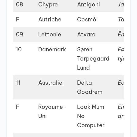
08
Chypre
Antigoni
Jalla
F
Autriche
Cosmó
Tanzsc
09
Lettonie
Atvara
Ēnā
10
Danemark
Søren
Før vi 
Torpegaard
hjem
Lund
11
Australie
Delta
Eclips
Goodrem
F
Royaume-
Look Mum
Eins, z
Uni
No
drei
Computer