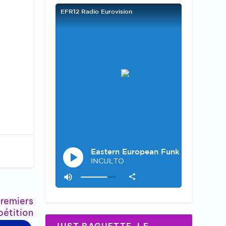
premiers
pétition