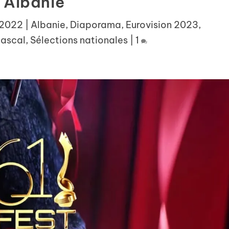
Albanie
 2022
|
Albanie
,
Diaporama
,
Eurovision 2023
,
ascal
,
Sélections nationales
|
1