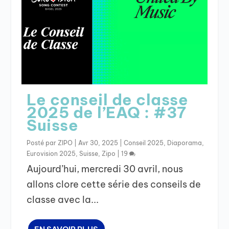
Le conseil de classe
2025 de l’EAQ : #37
Suisse
Posté par
ZIPO
|
Avr 30, 2025
|
Conseil 2025
,
Diaporama
,
Eurovision 2025
,
Suisse
,
Zipo
|
19
Aujourd’hui, mercredi 30 avril, nous
allons clore cette série des conseils de
classe avec la...