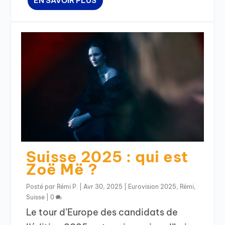
EN SAVOIR PLUS
Suisse 2025 : qui est
Zoë Më ?
Posté par
Rémi P.
|
Avr 30, 2025
|
Eurovision 2025
,
Rémi
,
Suisse
|
0
Le tour d’Europe des candidats de