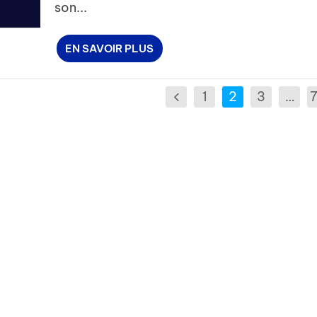
son...
EN SAVOIR PLUS
1
2
3
…