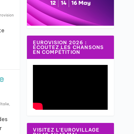
rovision
te
EUROVISION 2026 :
ÉCOUTEZ LES CHANSONS
EN COMPÉTITION
de
,
Italie
,
des
r
VISITEZ L’EUROVILLAGE