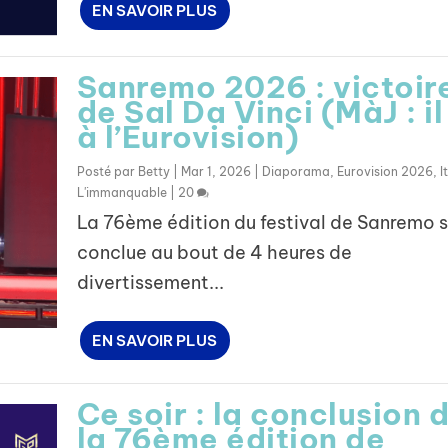
EN SAVOIR PLUS
Sanremo 2026 : victoir
de Sal Da Vinci (MàJ : il
à l’Eurovision)
Posté par
Betty
|
Mar 1, 2026
|
Diaporama
,
Eurovision 2026
,
I
L'immanquable
|
20
La 76ème édition du festival de Sanremo s
conclue au bout de 4 heures de
divertissement...
EN SAVOIR PLUS
Ce soir : la conclusion 
la 76ème édition de