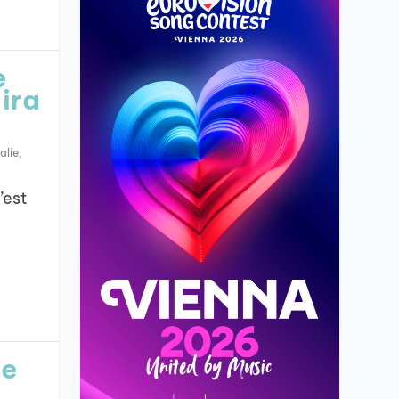
e
 ira
talie
,
’est
de