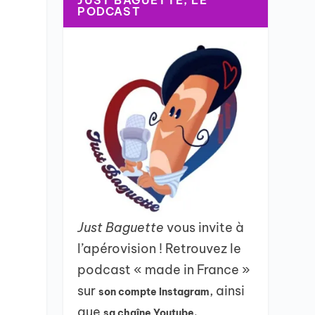
JUST BAGUETTE, LE
PODCAST
Just Baguette
vous invite à
l’apérovision ! Retrouvez le
podcast « made in France »
sur
, ainsi
son compte Instagram
que
sa chaîne Youtube.