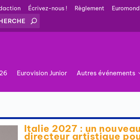
édaction
Écrivez-nous !
Règlement
Euromond
026
Eurovision Junior
Autres événements
Italie 2027 : un nouvea
directeur artistique po