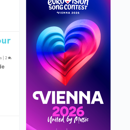
our
s
|
2
de