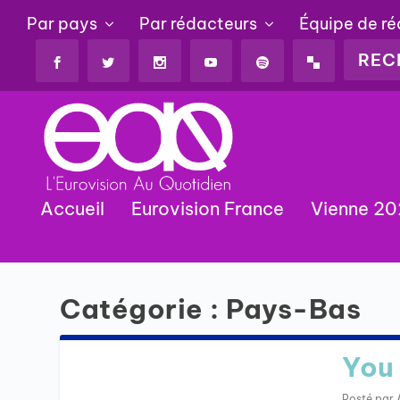
Par pays
Par rédacteurs
Équipe de r
Accueil
Eurovision France
Vienne 2
Catégorie :
Pays-Bas
You 
Posté par