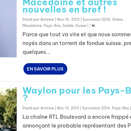
Macédoine et autres
nouvelles en bref !
Posté par
Antoine
|
Nov 14, 2013
|
Eurovision 2014
,
Grèce
,
Macédoine
,
Pays-Bas
,
Suède
,
Suisse
|
1
Parce que tout va vite et que nous somme
noyés dans un torrent de fondue suisse, p
quelques...
EN SAVOIR PLUS
Waylon pour les Pays-
?
Posté par
Antoine
|
Nov 13, 2013
|
Eurovision 2014
,
Pays-Bas
La chaîne RTL Boulevard a encore frappé 
annonçant le probable représentant des 