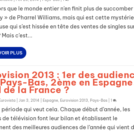
ors que le monde entier n’en finit plus de succomber
 » de Pharrel Williams, mais qui est cette mystéri
se qui s’est hissée en tête des ventes de singles su
 Mais c’est...
VOIR PLUS
vision 2013 : 1er des audien
 Pays-Bas, 2ème en Espagn
 de la France ?
Eurovista
|
Jan 3, 2014
|
Espagne
,
Eurovision 2013
,
Pays-Bas
|
1
a période qui veut cela. Chaque début d’année, les
 de télévision font leur bilan et établissent le
ent des meilleures audiences de l’année qui vient 