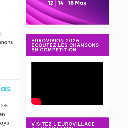
s
EUROVISION 2026 :
renons
ÉCOUTEZ LES CHANSONS
EN COMPÉTITION
Bas
|
2
en
Pays-
VISITEZ L’EUROVILLAGE