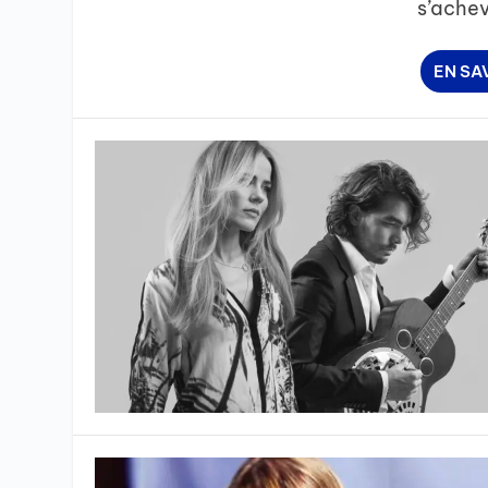
s’achev
EN SA