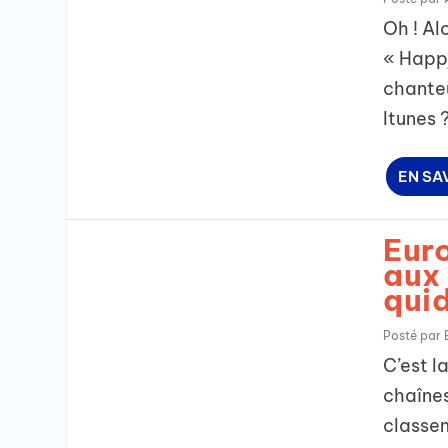
Oh ! Al
« Happy
chanteu
Itunes ?
EN SA
Euro
aux
quid
Posté par
C’est l
chaînes
classem