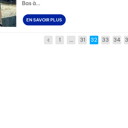
Bas à...
EN SAVOIR PLUS
1
…
31
32
33
34