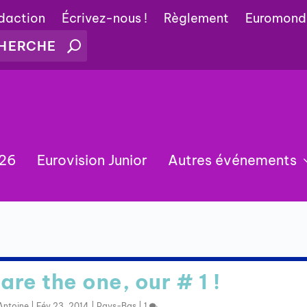
édaction
Écrivez-nous !
Règlement
Euromond
026
Eurovision Junior
Autres événements
are the one, our # 1 !
Antoine
|
Fév 23, 2014
|
Pays-Bas
|
1