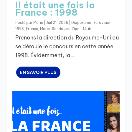
Il était une fois la
France : 1998
Posté par
Marie
|
Juil 21, 2026
|
Diaporama
,
Eurovision
1998
,
France
,
Marie
,
Sondages
,
Zipo
|
14
Prenons la direction du Royaume-Uni où
se déroule le concours en cette année
1998. Évidemment, la...
EN SAVOIR PLUS