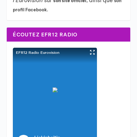
l’Eurovision
sur
, ainsi que
son site officiel
son
profil Facebook.
ÉCOUTEZ EFR12 RADIO