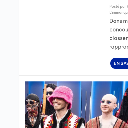
Posté par
L'immanqu
Dans mo
concour
classem
rapproc
EN SA