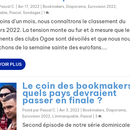
Pascal C.
|
Avr 17, 2022
|
Bookmakers
,
Diaporama
,
Eurovision 2022
,
able
,
Pascal
,
Sondages
|
1
ins d’un mois, nous connaîtrons le classement du
s 2022. La tension monte au fur et à mesure que le
ents des clubs Ogae sont dévoilés et que nous no
hons de la semaine sainte des eurofans....
VOIR PLUS
Le coin des bookmakers
quels pays devraient
passer en finale ?
Posté par
Pascal C.
|
Avr 3, 2022
|
Bookmakers
,
Diaporama
,
Eurovision 2022
,
L'immanquable
,
Pascal
|
3
Second épisode de notre série dominicale