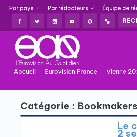
Par pays
Par rédacteurs
Équipe de r
Accueil
Eurovision France
Vienne 2
Catégorie :
Bookmaker
Le c
2 s