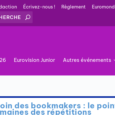
édaction
Écrivez-nous !
Règlement
Euromond
026
Eurovision Junior
Autres événements
s
oin des bookmakers : le poin
emaines des répétitions