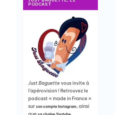
JUST BAGUETTE, LE
PODCAST
Just Baguette
vous invite à
l’apérovision ! Retrouvez le
podcast « made in France »
sur
, ainsi
son compte Instagram
que
sa chaîne Youtube.