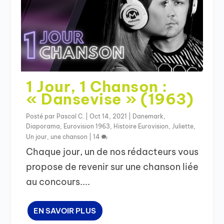
1 Jour, 1 Chanson :
« Dansevise » (1963)
Posté par
Pascal C.
|
Oct 14, 2021
|
Danemark
,
Diaporama
,
Eurovision 1963
,
Histoire Eurovision
,
Juliette
,
Un jour, une chanson
|
14
Chaque jour, un de nos rédacteurs vous
propose de revenir sur une chanson liée
au concours....
EN SAVOIR PLUS