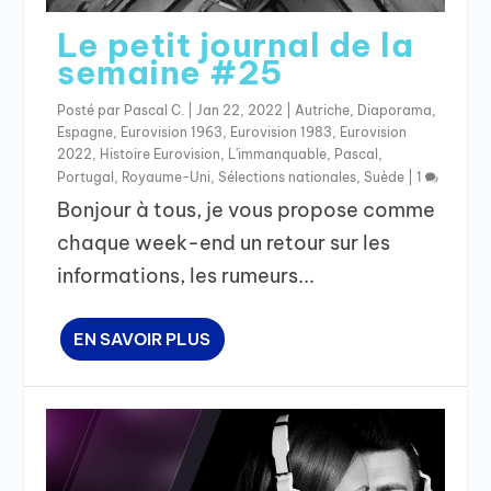
Le petit journal de la
semaine #25
Posté par
Pascal C.
|
Jan 22, 2022
|
Autriche
,
Diaporama
,
Espagne
,
Eurovision 1963
,
Eurovision 1983
,
Eurovision
2022
,
Histoire Eurovision
,
L'immanquable
,
Pascal
,
Portugal
,
Royaume-Uni
,
Sélections nationales
,
Suède
|
1
Bonjour à tous, je vous propose comme
chaque week-end un retour sur les
informations, les rumeurs...
EN SAVOIR PLUS