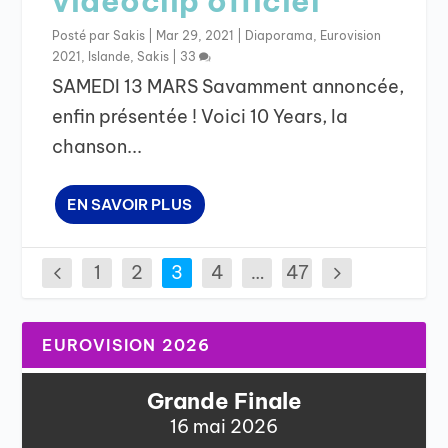
vidéoclip officiel
Posté par
Sakis
|
Mar 29, 2021
|
Diaporama
,
Eurovision
2021
,
Islande
,
Sakis
|
33
SAMEDI 13 MARS Savamment annoncée,
enfin présentée ! Voici 10 Years, la
chanson...
EN SAVOIR PLUS
1
2
3
4
…
47
EUROVISION 2026
Grande Finale
16 mai 2026