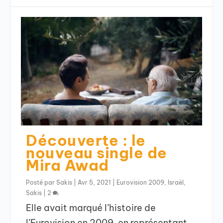
Découverte : le
nouveau single de
Mira Awad
Posté par
Sakis
|
Avr 5, 2021
|
Eurovision 2009
,
Israël
,
Sakis
|
2
Elle avait marqué l’histoire de
l’Eurovision en 2009, en représentant