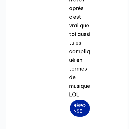
après
c’est
vrai que
toi aussi
tu es
compliq
ué en
termes
de
musique
LOL
RÉPO
NSE