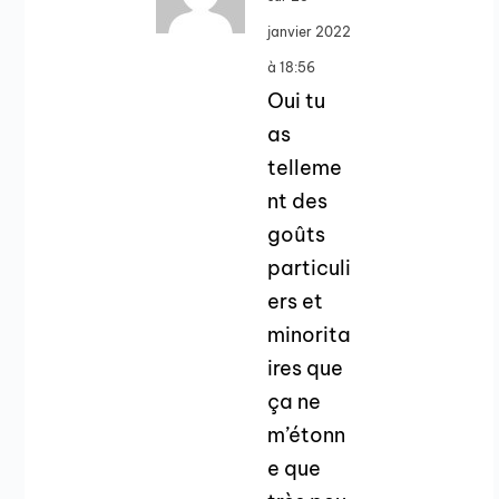
janvier 2022
à 18:56
Oui tu
as
telleme
nt des
goûts
particuli
ers et
minorita
ires que
ça ne
m’étonn
e que