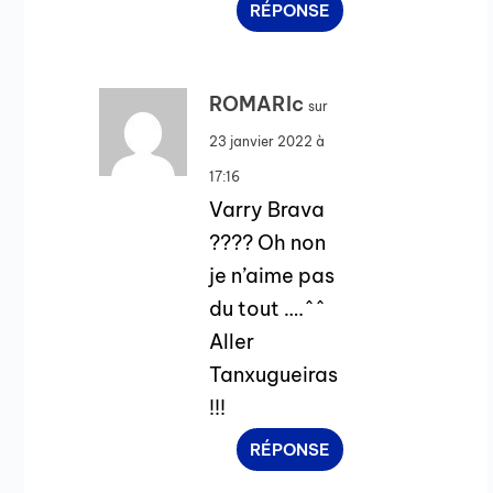
RÉPONSE
ROMARIc
sur
23 janvier 2022 à
17:16
Varry Brava
???? Oh non
je n’aime pas
du tout ….^^
Aller
Tanxugueiras
!!!
RÉPONSE