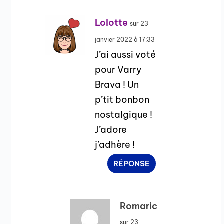
Lolotte
sur 23
janvier 2022 à 17:33
J’ai aussi voté
pour Varry
Brava ! Un
p’tit bonbon
nostalgique !
J’adore
j’adhère !
RÉPONSE
Romaric
sur 23