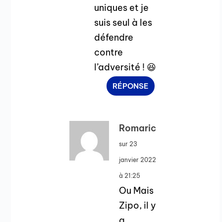
uniques et je
suis seul à les
défendre
contre
l’adversité ! 😆
RÉPONSE
Romaric
sur 23
janvier 2022
à 21:25
Ou Mais
Zipo, il y
a