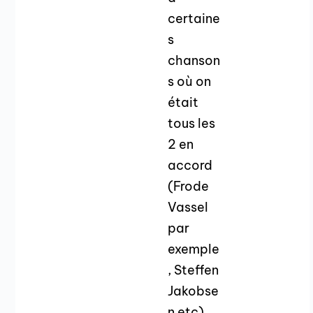
certaine
s
chanson
s où on
était
tous les
2 en
accord
(Frode
Vassel
par
exemple
, Steffen
Jakobse
n etc)