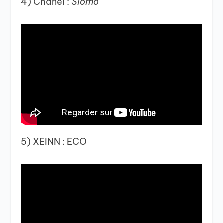
4) Chanel :
Slomo
5) XEINN : ECO