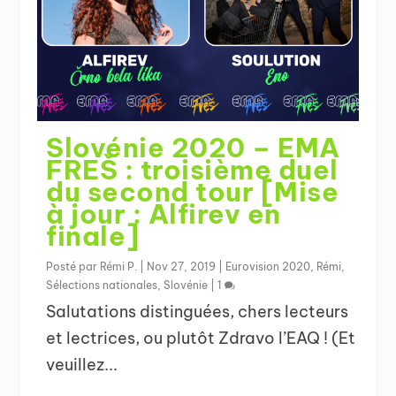
Slovénie 2020 – EMA
FREŠ : troisième duel
du second tour [Mise
à jour : Alfirev en
finale]
Posté par
Rémi P.
|
Nov 27, 2019
|
Eurovision 2020
,
Rémi
,
Sélections nationales
,
Slovénie
|
1
Salutations distinguées, chers lecteurs
et lectrices, ou plutôt Zdravo l’EAQ ! (Et
veuillez...