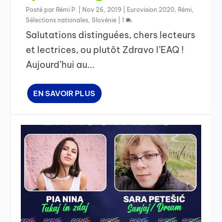
Posté par
Rémi P.
|
Nov 26, 2019
|
Eurovision 2020
,
Rémi
,
Sélections nationales
,
Slovénie
|
1
Salutations distinguées, chers lecteurs
et lectrices, ou plutôt Zdravo l’EAQ !
Aujourd’hui au...
EN SAVOIR PLUS