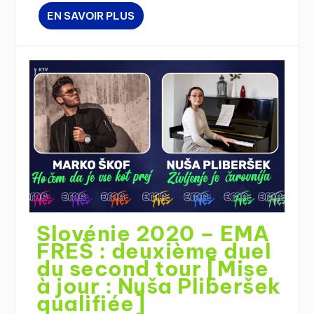
EN SAVOIR PLUS
Slovénie 2020 – EMA
FREŠ : deuxième duel
du second tour [Mise
à jour : Nuša Pliberšek
qualifiée]