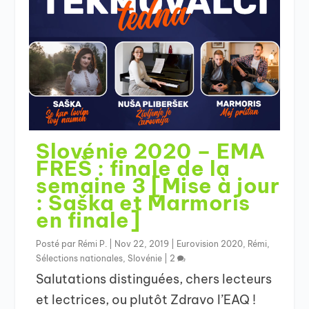
Slovénie 2020 – EMA
FREŠ : finale de la
semaine 3 [Mise à jour
: Saška et Marmoris
en finale]
Posté par
Rémi P.
|
Nov 22, 2019
|
Eurovision 2020
,
Rémi
,
Sélections nationales
,
Slovénie
|
2
Salutations distinguées, chers lecteurs
et lectrices, ou plutôt Zdravo l’EAQ !