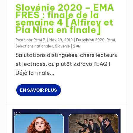
Slovénie 2020 – EMA
FREŠ : finale de la
semaine 4 [Alfirev et
Pia Nina en finale]
Posté par
Rémi P.
|
Nov 29, 2019
|
Eurovision 2020
,
Rémi
,
Sélections nationales
,
Slovénie
|
2
Salutations distinguées, chers lecteurs
et lectrices, ou plutôt Zdravo l’EAQ !
Déjà la finale...
EN SAVOIR PLUS