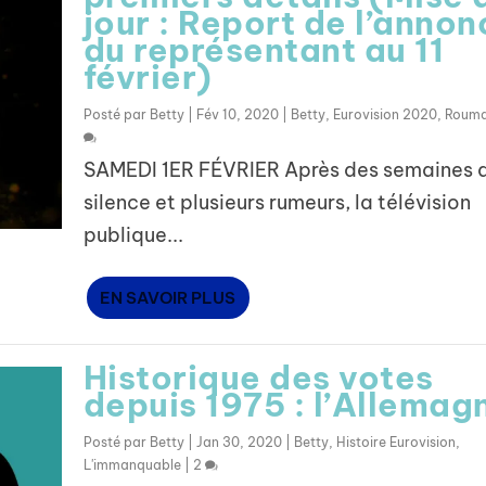
jour : Report de l’annon
du représentant au 11
février)
Posté par
Betty
|
Fév 10, 2020
|
Betty
,
Eurovision 2020
,
Rouma
SAMEDI 1ER FÉVRIER Après des semaines 
silence et plusieurs rumeurs, la télévision
publique...
EN SAVOIR PLUS
Historique des votes
depuis 1975 : l’Allemag
Posté par
Betty
|
Jan 30, 2020
|
Betty
,
Histoire Eurovision
,
L'immanquable
|
2