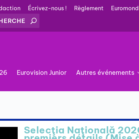
édaction
Écrivez-nous !
Règlement
Euromond
026
Eurovision Junior
Autres événements
Selecţia Naţională 202
premiers détails (Mise 