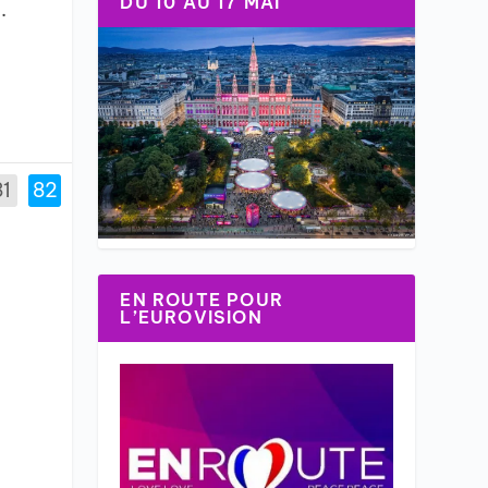
DU 10 AU 17 MAI
.
81
82
EN ROUTE POUR
L’EUROVISION