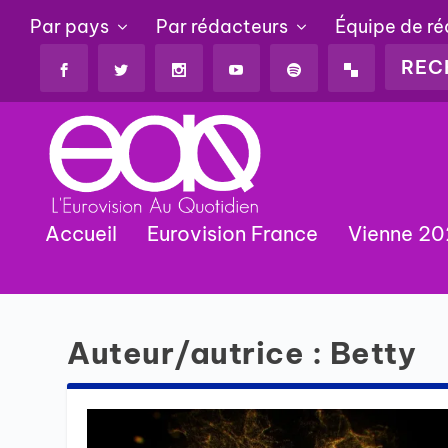
Par pays
Par rédacteurs
Équipe de r
Accueil
Eurovision France
Vienne 2
Auteur/autrice :
Betty