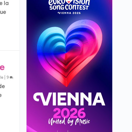
e la
que
ue
le
|
9
de
e