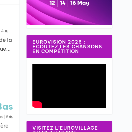
|
4
de la
EUROVISION 2026 :
ÉCOUTEZ LES CHANSONS
ue...
EN COMPÉTITION
Bas
as
|
6
ière
VISITEZ L’EUROVILLAGE