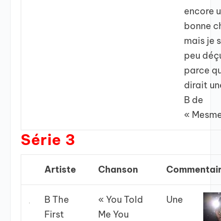
encore u
bonne c
mais je s
peu déç
parce qu
dirait u
B de
« Mesme
Série 3
Artiste
Chanson
Commentai
B The
« You Told
Une
First
Me You