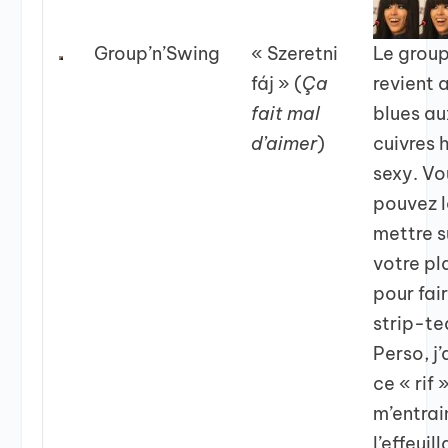
Group’n’Swing
« Szeretni
Le group
fáj » (
Ça
revient 
fait mal
blues au
d’aimer
)
cuivres 
sexy. Vo
pouvez 
mettre s
votre pl
pour fai
strip-te
Perso, j
ce « rif »
m’entrai
l’effeuil