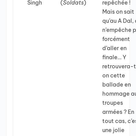
Singh
(
Soldats
)
repêchée !
Mais on sait
qu’au A Dal,
n’empêche 
forcément
d’aller en
finale… Y
retrouvera-
on cette
ballade en
hommage a
troupes
armées ? En
tout cas, c’e
une jolie