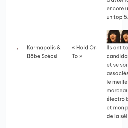
encore u
un top 
Karmapolis &
« Hold On
Ils ont t
Böbe Szécsi
To »
candida
et se so
associé
le meille
morcea
électro b
et mon p
de la sél