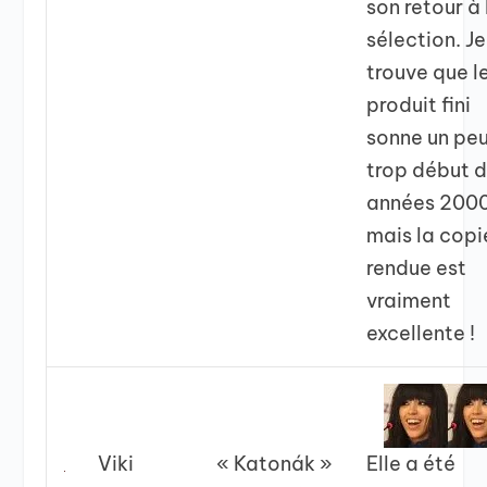
son retour à 
sélection. Je
trouve que l
produit fini
sonne un pe
trop début 
années 2000
mais la copi
rendue est
vraiment
excellente !
Viki
« Katonák »
Elle a été