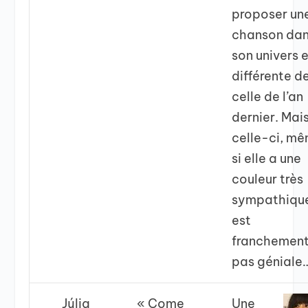
proposer un
chanson da
son univers 
différente d
celle de l’an
dernier. Mai
celle-ci, m
si elle a une
couleur très
sympathiqu
est
franchemen
pas géniale
Júlia
« Come
Une