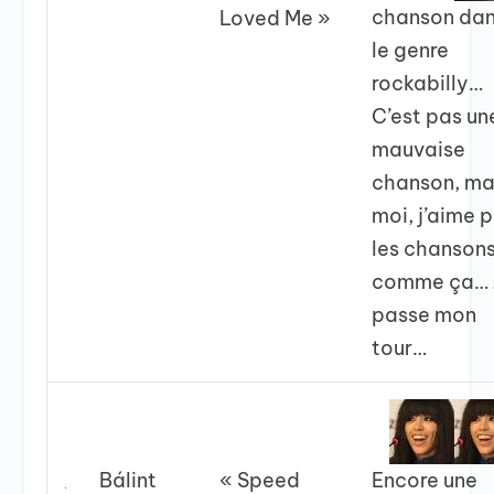
chanson da
Loved Me »
le genre
rockabilly…
C’est pas un
mauvaise
chanson, ma
moi, j’aime 
les chanson
comme ça… 
passe mon
tour…
Bálint
« Speed
Encore une