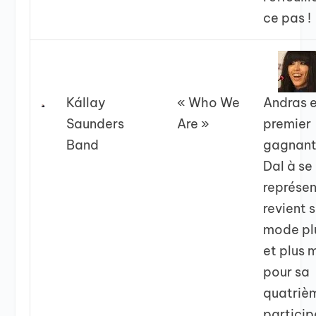
ce pas !
Kállay
« Who We
Andras e
Saunders
Are »
premier
Band
gagnant
Dal à se
représen
revient s
mode pl
et plus 
pour sa
quatriè
particip