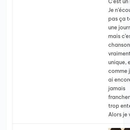
C’est un
Je n’éco
pas ça 
une jour
mais c’e
chanson
vraimen
unique, 
comme j
ai encor
jamais
franche
trop ent
Alors je 