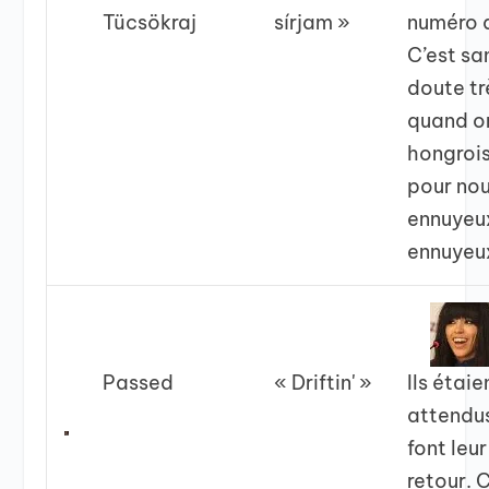
Tücsökraj
sírjam »
numéro d
C’est sa
doute tr
quand o
hongroi
pour nou
ennuyeu
ennuyeu
Passed
« Driftin' »
Ils étaie
attendus
font leu
retour. C