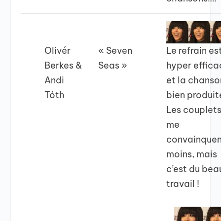
Le refrain es
Olivér
« Seven
hyper effica
Berkes &
Seas »
et la chanso
Andi
bien produit
Tóth
Les couplet
me
convainquen
moins, mais
c’est du bea
travail !