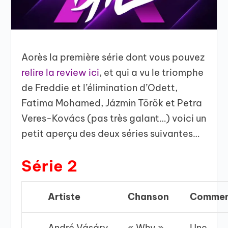
Aorès la première série dont vous pouvez
relire la review ici
, et qui a vu le triomphe
de Freddie et l’élimination d’Odett,
Fatima Mohamed, Jázmin Török et Petra
Veres-Kovács (pas très galant…) voici un
petit aperçu des deux séries suivantes…
Série 2
Artiste
Chanson
Commen
André Vásáry
« Why »
Une