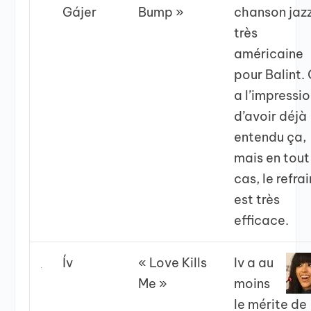
Gájer
Bump »
chanson jaz
très
américaine
pour Balint.
a l’impressi
d’avoir déjà
entendu ça,
mais en tout
cas, le refrai
est très
efficace.
Ív
« Love Kills
Iv a au
Me »
moins
le mérite de