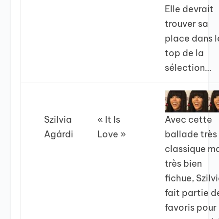
Elle devrait
trouver sa
place dans l
top de la
sélection…
Avec cette
Szilvia
« It Is
ballade très
Agárdi
Love »
classique m
très bien
fichue, Szilv
fait partie d
favoris pour