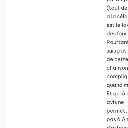
(tout d
à la séle
est le fa
des fans
Pourtant
suis pas 
de cett
chanson
compliq
quand 
Et qui à
avis ne
permett
pas à A
d’attein