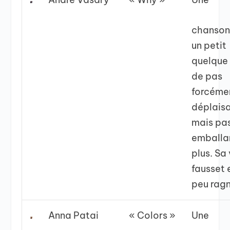
chanson 
un petit
quelque
de pas
forcéme
déplaisa
mais pa
emballa
plus. Sa
fausset 
peu rag
Anna Patai
« Colors »
Une