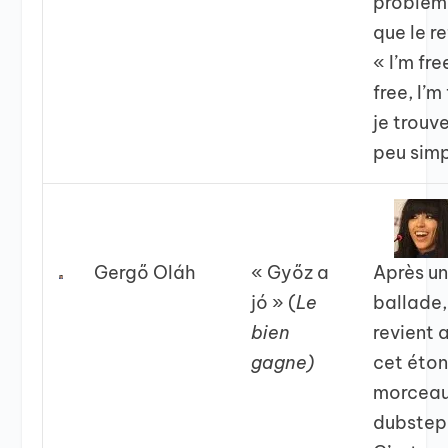
problème
que le re
« I’m fre
free, I’m
je trouv
peu sim
Gergő Oláh
« Győz a
Après u
jó » (
Le
ballade
bien
revient 
gagne)
cet éto
morceau
dubstep