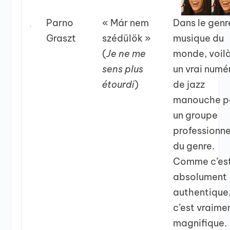
Parno
« Már nem
Dans le genr
Graszt
szédülök »
musique du
(
Je ne me
monde, voil
sens plus
un vrai numé
étourdi
)
de jazz
manouche p
un groupe
professionne
du genre.
Comme c’es
absolument
authentique
c’est vraime
magnifique.