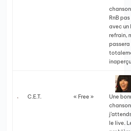
chanson
RnB pas 
avec un
refrain, 
passera
totalem
inaperç
C.E.T.
« Free »
Une bon
chanson
j’attend
le live. L