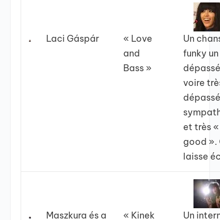
Laci Gáspár
« Love
Un chan
and
funky un
Bass »
dépassé
voire trè
dépassé
sympath
et très «
good ».
laisse é
Maszkura és a
« Kinek
Un inter