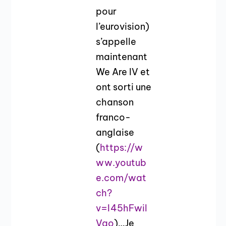
pour
l’eurovision)
s’appelle
maintenant
We Are IV et
ont sorti une
chanson
franco-
anglaise
(
https://w
ww.youtub
e.com/wat
ch?
v=I45hFwil
Vao
)…Je