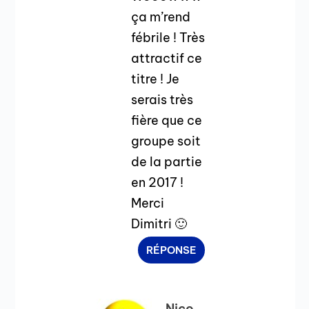
ça m’rend
fébrile ! Très
attractif ce
titre ! Je
serais très
fière que ce
groupe soit
de la partie
en 2017 !
Merci
Dimitri 🙂
RÉPONSE
Nico