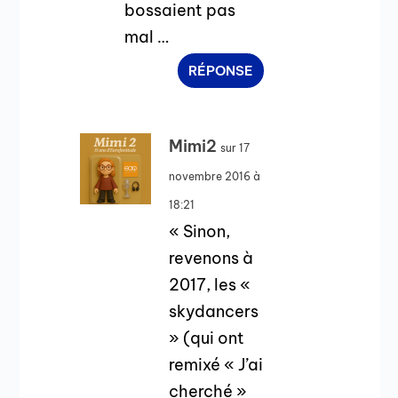
bossaient pas
mal …
RÉPONSE
Mimi2
sur 17
novembre 2016 à
18:21
« Sinon,
revenons à
2017, les «
skydancers
» (qui ont
remixé « J’ai
cherché »