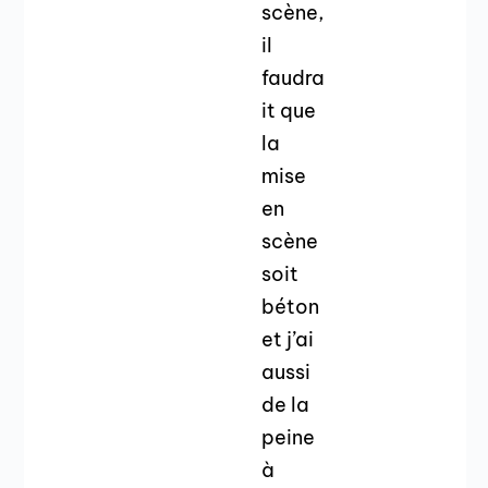
scène,
il
faudra
it que
la
mise
en
scène
soit
béton
et j’ai
aussi
de la
peine
à