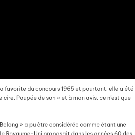
 la favorite du concours 1965 et pourtant, elle a été
e cire, Poupée de son » et à mon avis, ce n’est que
Belong » a pu être considérée comme étant une
à, le Royaume-Uni proposait dans les années 60 des