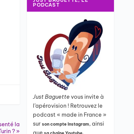
JUST BAGUETTE, LE
PODCAST
Just Baguette
vous invite à
l’apérovision ! Retrouvez le
podcast « made in France »
sur
, ainsi
senté la
son compte Instagram
urin ? »
que
sa chaîne Youtube.