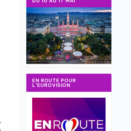
DU 10 AU 17 MAI
n
EN ROUTE POUR
L’EUROVISION
,
s