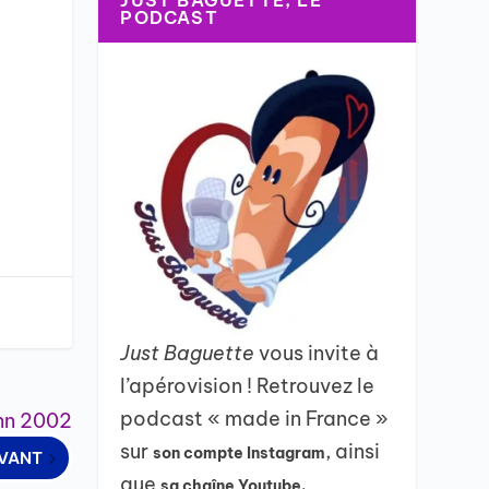
JUST BAGUETTE, LE
PODCAST
Just Baguette
vous invite à
l’apérovision ! Retrouvez le
podcast « made in France »
inn 2002
sur
, ainsi
son compte Instagram
IVANT
que
sa chaîne Youtube.