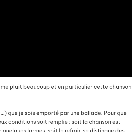
i me plait beaucoup et en particulier cette chanson
ois…) que je sois emporté par une ballade. Pour que
deux conditions soit remplie : soit la chanson est
quelques larmes, soit le refrain se distingue des