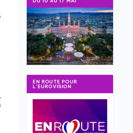
DU 10 AU 17 MAI
e
EN ROUTE POUR
L’EUROVISION
,
s