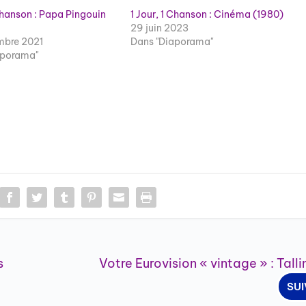
 Chanson : Papa Pingouin
1 Jour, 1 Chanson : Cinéma (1980)
29 juin 2023
mbre 2021
Dans "Diaporama"
aporama"
s
Votre Eurovision « vintage » : Tall
SU