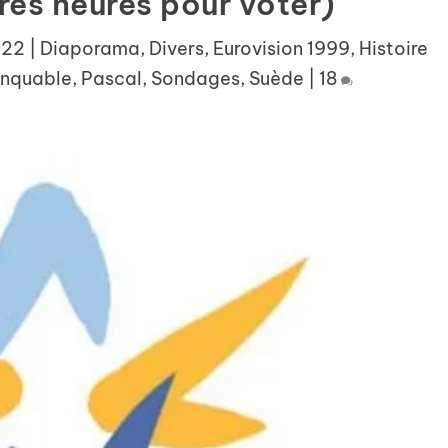
res heures pour voter)
022
|
Diaporama
,
Divers
,
Eurovision 1999
,
Histoire
nquable
,
Pascal
,
Sondages
,
Suède
|
18