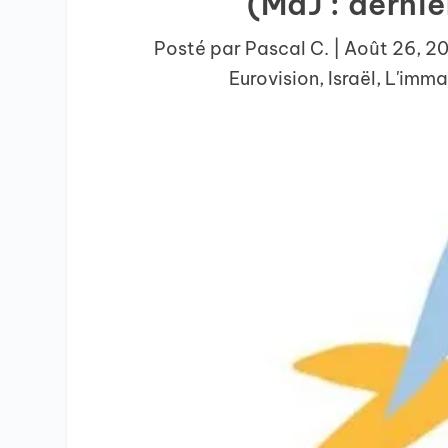
(MàJ : derniè
Posté par
Pascal C.
|
Août 26, 2
Eurovision
,
Israël
,
L'imma