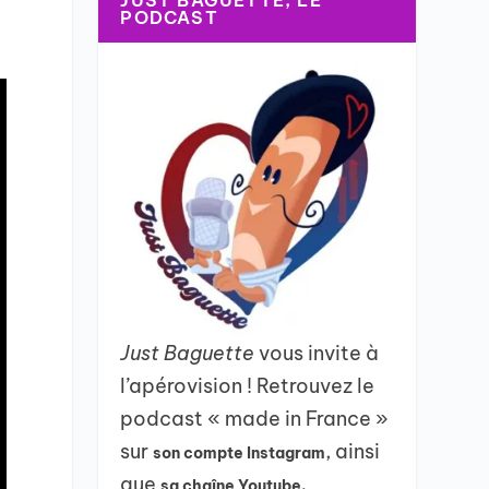
JUST BAGUETTE, LE
PODCAST
Just Baguette
vous invite à
l’apérovision ! Retrouvez le
podcast « made in France »
sur
, ainsi
son compte Instagram
que
sa chaîne Youtube.