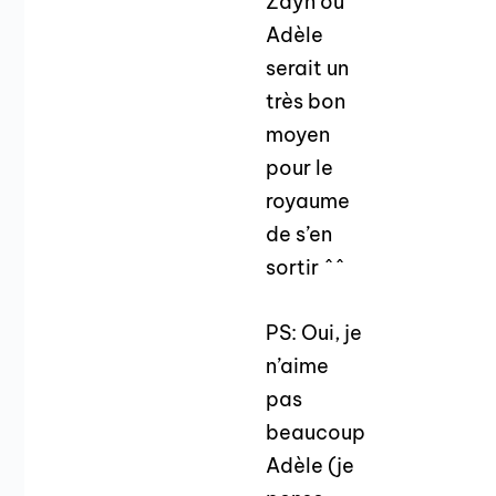
Zayn ou
Adèle
serait un
très bon
moyen
pour le
royaume
de s’en
sortir ^^
PS: Oui, je
n’aime
pas
beaucoup
Adèle (je