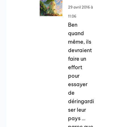
29 avril 2016 à
11:06
Ben
quand
même, ils
devraient
faire un
effort
pour
essayer
de
déringardi
ser leur
pays …
parce que