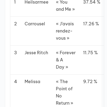
1
Heilsarmee
« You
37.54 %
and Me »
2
Carrousel
« J’avais
17.26 %
rendez-
vous »
3
Jesse Ritch
« Forever
11.75 %
& A
Day »
4
Melissa
« The
9.72 %
Point of
No
Return »