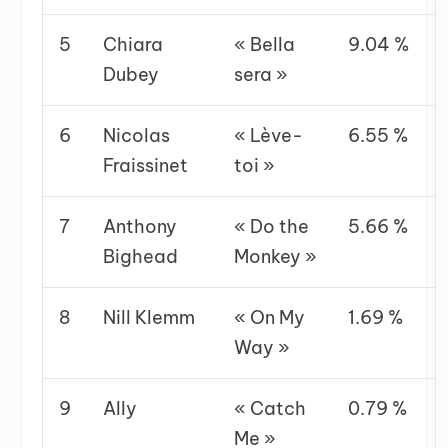
5
Chiara
« Bella
9.04 %
Dubey
sera »
6
Nicolas
« Lève-
6.55 %
Fraissinet
toi »
7
Anthony
« Do the
5.66 %
Bighead
Monkey »
8
Nill Klemm
« On My
1.69 %
Way »
9
Ally
« Catch
0.79 %
Me »