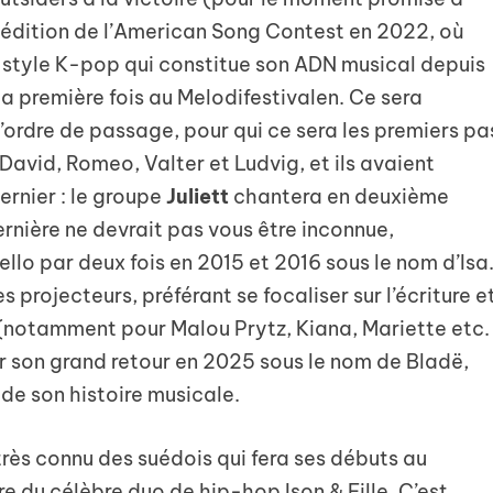
le édition de l’American Song Contest en 2022, où
e style K-pop qui constitue son ADN musical depuis
a première fois au Melodifestivalen. Ce sera
’ordre de passage, pour qui ce sera les premiers pa
 David, Romeo, Valter et Ludvig, et ils avaient
dernier : le groupe
Juliett
chantera en deuxième
ernière ne devrait pas vous être inconnue,
ello par deux fois en 2015 et 2016 sous le nom d’Isa
s projecteurs, préférant se focaliser sur l’écriture e
 (notamment pour Malou Prytz, Kiana, Mariette etc.
r son grand retour en 2025 sous le nom de Bladë,
 de son histoire musicale.
très connu des suédois qui fera ses débuts au
e du célèbre duo de hip-hop Ison & Fille. C’est