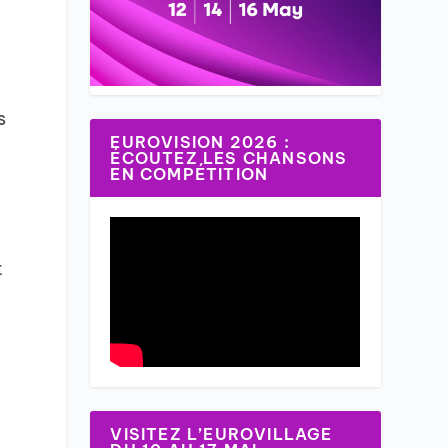
s
EUROVISION 2026 :
ÉCOUTEZ LES CHANSONS
EN COMPÉTITION
.
t
VISITEZ L’EUROVILLAGE