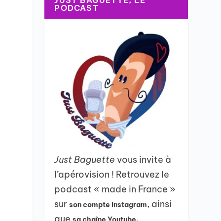
JUST BAGUETTE, LE
PODCAST
Just Baguette
vous invite à
l’apérovision ! Retrouvez le
podcast « made in France »
sur
, ainsi
son compte Instagram
que
sa chaîne Youtube.