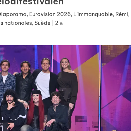
lodifestivalen
Diaporama
,
Eurovision 2026
,
L'immanquable
,
Rémi
,
s nationales
,
Suède
|
2