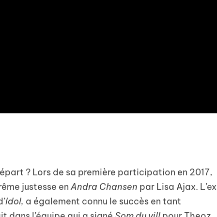
départ ? Lors de sa première participation en 2017,
trême justesse en
Andra Chansen
par Lisa Ajax. L’ex
d’
Idol,
a également connu le succès en tant
t dans l’équipe qui a signé
Som du vill
pour Theoz