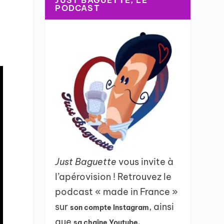
JUST BAGUETTE, LE
PODCAST
Just Baguette
vous invite à
l’apérovision ! Retrouvez le
podcast « made in France »
sur
, ainsi
son compte Instagram
que
sa chaîne Youtube.