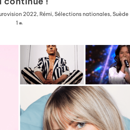
 continue !
urovision 2022
,
Rémi
,
Sélections nationales
,
Suède
1