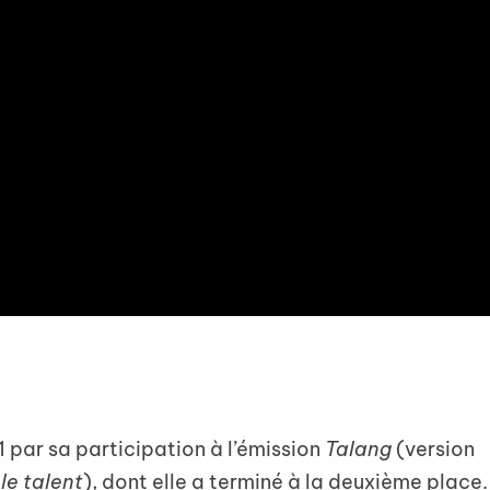
1 par sa participation à l’émission
Talang
(version
le talent
), dont elle a terminé à la deuxième place.