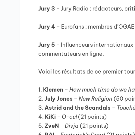
Jury 3
– Jury Radio : rédacteurs, crit
Jury 4
– Eurofans : membres d’OGAE 
Jury 5
– Influenceurs internationaux d
commentateurs en ligne.
Voici les résultats de ce premier tou
1.
Klemen
–
How much time do we hav
2. ⁠
July Jones
–
New Religion
(50 poi
3. ⁠
Astrid and the Scandals
–
Touch
4. ⁠
KiKi
–
O-ou!
(21 points)
5. ⁠
ZveN
–
Divja
(21 points)
6. ⁠
RAI
–
Frederick’s Dead
(21 points