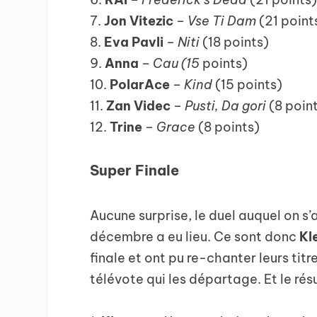
7. ⁠
Jon Vitezic
–
Vse Ti Dam
(21 point
8. ⁠
Eva Pavli
–
Niti
(18 points)
9. ⁠
Anna
–
Cau (15
points)
10. ⁠
PolarAce
–
Kind
(15 points)
11. ⁠
Zan Videc
–
Pusti, Da gori
(8 poin
12. ⁠
Trine
–
Grace
(8 points)
Super Finale
Aucune surprise, le duel auquel on s
décembre a eu lieu. Ce sont donc
Kl
finale et ont pu re-chanter leurs titre
télévote qui les départage. Et le résu