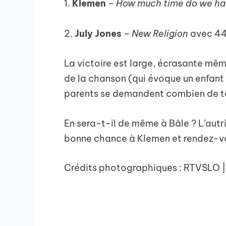
1.
Klemen
–
How much time do we hav
2. ⁠
July Jones
–
New Religion
avec 44
La victoire est large, écrasante même
de la chanson (qui évoque un enfant m
parents se demandent combien de tem
En sera-t-il de même à Bâle ? L’autr
bonne chance à Klemen et rendez-vo
Crédits photographiques : RTVSLO 