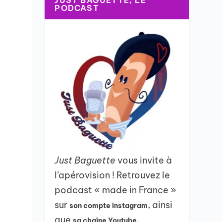
JUST BAGUETTE, LE
PODCAST
!
Just Baguette
vous invite à
l’apérovision ! Retrouvez le
podcast « made in France »
sur
, ainsi
son compte Instagram
que
sa chaîne Youtube.