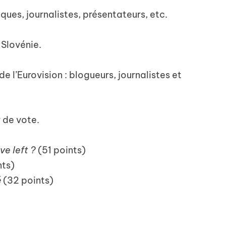
iques, journalistes, présentateurs, etc.
Slovénie.
e l’Eurovision : blogueurs, journalistes et
r de vote.
e left ?
(51 points)
nts)
é
(32 points)
)