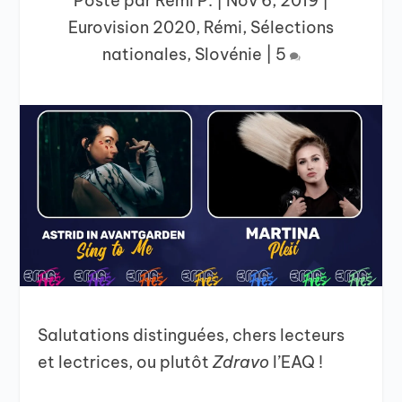
Posté par
Rémi P.
|
Nov 6, 2019
|
Eurovision 2020
,
Rémi
,
Sélections
nationales
,
Slovénie
|
5
Salutations distinguées, chers lecteurs
et lectrices, ou plutôt
Zdravo
l’EAQ !