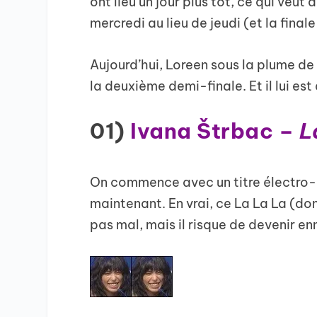
ont lieu un jour plus tôt, ce qui veut
mercredi au lieu de jeudi (et la final
Aujourd’hui, Loreen sous la plume de
la deuxième demi-finale. Et il lui est
01)
Ivana Štrbac –
L
On commence avec un titre électro-p
maintenant. En vrai, ce La La La (do
pas mal, mais il risque de devenir enn