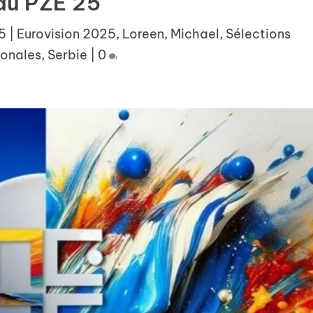
du PZE 25
5
|
Eurovision 2025
,
Loreen
,
Michael
,
Sélections
ionales
,
Serbie
|
0