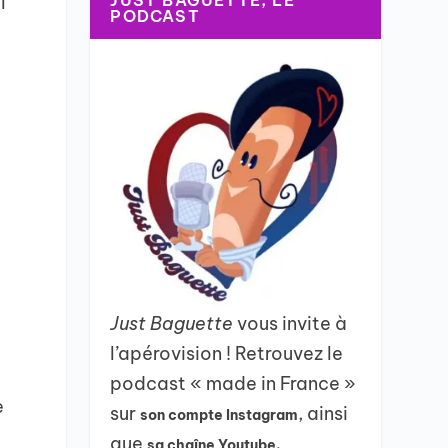
JUST BAGUETTE, LE
l
PODCAST
Just Baguette
vous invite à
l’apérovision ! Retrouvez le
podcast « made in France »
e
sur
, ainsi
son compte Instagram
que
sa chaîne Youtube.