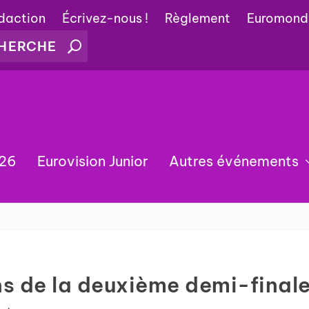
édaction
Écrivez-nous !
Règlement
Euromond
026
Eurovision Junior
Autres événements
ns de la deuxième demi-final