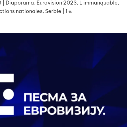
3
|
Diaporama
,
Eurovision 2023
,
L'immanquable
,
ctions nationales
,
Serbie
|
1