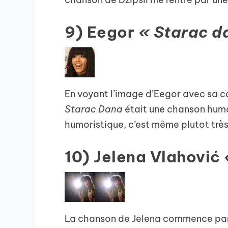
9) Eegor
« Starac d
En voyant l’image d’Eegor avec sa ca
Starac Dana
était une chanson humor
humoristique, c’est même plutot très
10) Jelena Vlahović
La chanson de Jelena commence par un