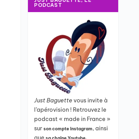
JUST BAGUETTE, LE
PODCAST
Just Baguette
vous invite à
l’apérovision ! Retrouvez le
podcast « made in France »
sur
, ainsi
son compte Instagram
que
sa chaîne Youtube.