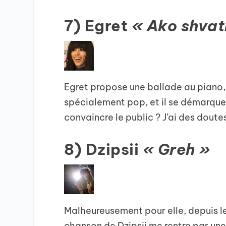
7) Egret
« Ako shvat
Egret propose une ballade au piano, 
spécialement pop, et il se démarque
convaincre le public ? J’ai des dout
8) Dzipsii
« Greh »
Malheureusement pour elle, depuis l
chanson de Dzipsii me rentre par une o