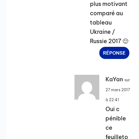
plus motivant
comparé au
tableau
Ukraine /
Russie 2017 🙂
RÉPONSE
KaYan
sur
27 mars 2017
à 22:41
Oui c
pénible
ce
feuilleto