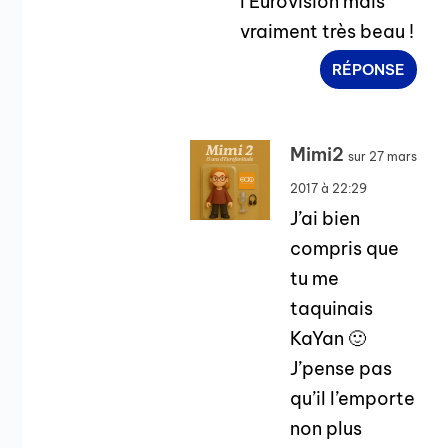
l’Eurovision mais
vraiment très beau !
RÉPONSE
Mimi2
sur 27 mars
2017 à 22:29
J’ai bien
compris que
tu me
taquinais
KaYan 🙂
J’pense pas
qu’il l’emporte
non plus