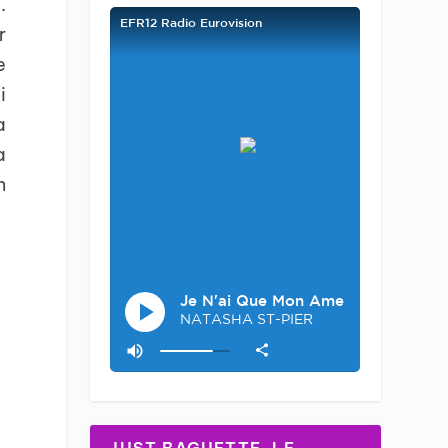
.
r
e
i
a
a
n