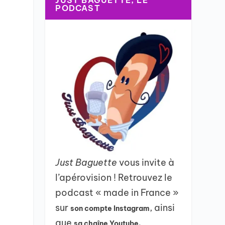
JUST BAGUETTE, LE
PODCAST
Just Baguette
vous invite à
l’apérovision ! Retrouvez le
podcast « made in France »
sur
, ainsi
son compte Instagram
que
sa chaîne Youtube.