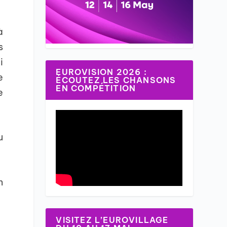
à
s
i
EUROVISION 2026 :
e
ÉCOUTEZ LES CHANSONS
EN COMPÉTITION
e
u
n
VISITEZ L’EUROVILLAGE