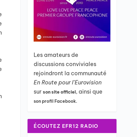
e
e
n
Les amateurs de
e
discussions conviviales
e
rejoindront la communauté
En Route pour l’Eurovision
sur
, ainsi que
son site officiel
n
son profil Facebook.
ÉCOUTEZ EFR12 RADIO