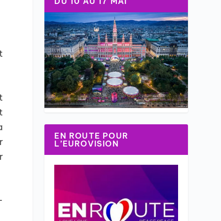
DU 10 AU 17 MAI
t
t
t
a
EN ROUTE POUR
r
L’EUROVISION
r
-