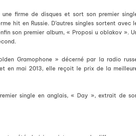
c une firme de disques et sort son premier singl
me hit en Russie. D’autres singles sortent avec l
nfin son premier album, « Proposi u oblakov ». U
second.
Golden Gramophone » décerné par la radio russ
t en mai 2013, elle reçoit le prix de la meilleur
remier single en anglais, « Day », extrait de so