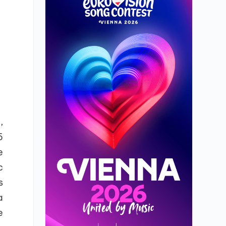
,
5
e
c
s
a
e