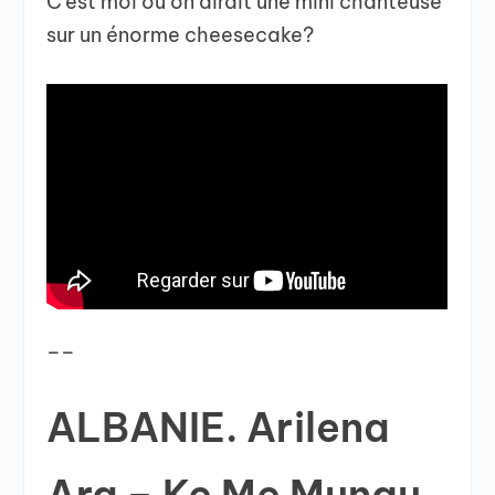
C’est moi ou on dirait une mini chanteuse
sur un énorme cheesecake?
__
ALBANIE. Arilena