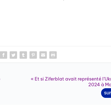
e
« Et si Ziferblat avait représenté l’U
2024 à Ma
SU