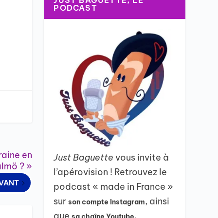
JUST BAGUETTE, LE
PODCAST
kraine en
Just Baguette
vous invite à
lmö ? »
l’apérovision ! Retrouvez le
IVANT
podcast « made in France »
sur
, ainsi
son compte Instagram
que
sa chaîne Youtube.