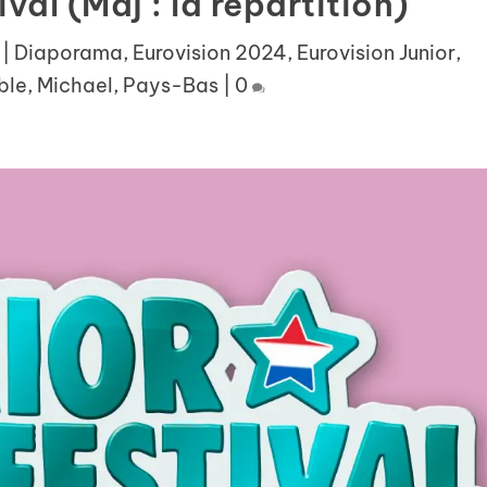
val (Màj : la répartition)
|
Diaporama
,
Eurovision 2024
,
Eurovision Junior
,
ble
,
Michael
,
Pays-Bas
|
0