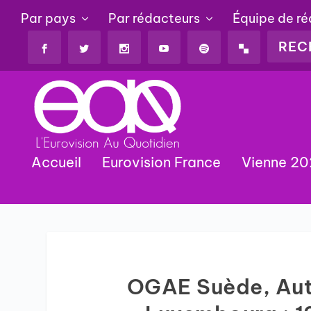
Par pays
Par rédacteurs
Équipe de r
Accueil
Eurovision France
Vienne 2
OGAE Suède, Autr