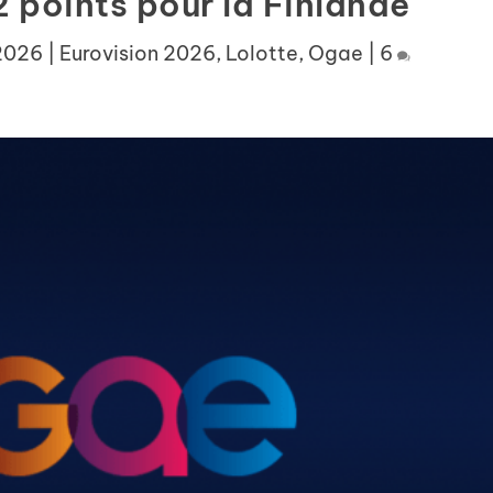
 points pour la Finlande
 2026
|
Eurovision 2026
,
Lolotte
,
Ogae
|
6