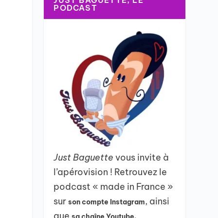
JUST BAGUETTE, LE
PODCAST
Just Baguette
vous invite à
l’apérovision ! Retrouvez le
podcast « made in France »
sur
, ainsi
son compte Instagram
que
sa chaîne Youtube.