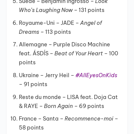
Suède – Benjamin Ingrosso –
Look
Who’s Laughing Now –
131 points
Royaume-Uni – JADE –
Angel of
Dreams –
113 points
Allemagne – Purple Disco Machine
feat. ÁSDÍS –
Beat of Your Heart –
100
points
Ukraine – Jerry Heil –
#AllEyesOnKids
–
91 points
Reste du monde – LISA feat. Doja Cat
& RAYE –
Born Again –
69 points
France – Santa –
Recommence-moi –
58 points