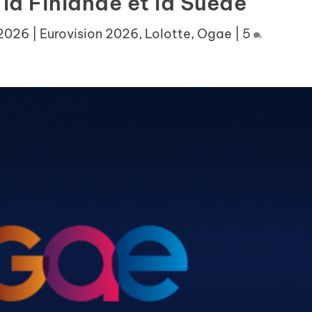
 la Finlande et la Suède
 2026
|
Eurovision 2026
,
Lolotte
,
Ogae
|
5