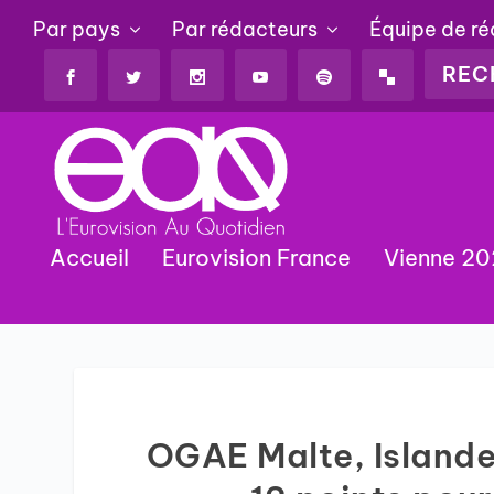
Par pays
Par rédacteurs
Équipe de r
Accueil
Eurovision France
Vienne 2
OGAE Malte, Islande,