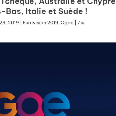
 Tchèque, Australie et Chypre
s-Bas, Italie et Suède !
 23, 2019
|
Eurovision 2019
,
Ogae
|
7