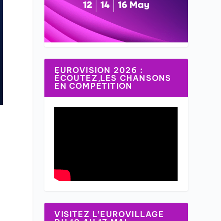
EUROVISION 2026 :
ÉCOUTEZ LES CHANSONS
EN COMPÉTITION
i
VISITEZ L’EUROVILLAGE