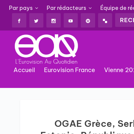
Par pays
Par rédacteurs
Équipe de r
Accueil
Eurovision France
Vienne 2
OGAE Grèce, Serb