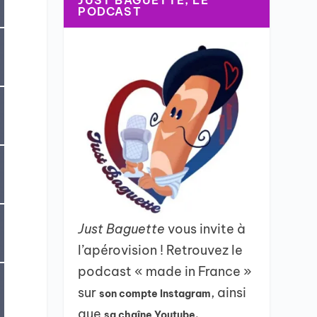
JUST BAGUETTE, LE
PODCAST
Just Baguette
vous invite à
l’apérovision ! Retrouvez le
podcast « made in France »
sur
, ainsi
son compte Instagram
que
sa chaîne Youtube.