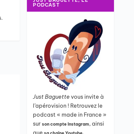
JUST BAGUETTE, LE
PODCAST
s.
Just Baguette
vous invite à
l’apérovision ! Retrouvez le
podcast « made in France »
sur
, ainsi
son compte Instagram
que
sa chaîne Youtube.