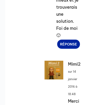
mieux et je
trouverais
une
solution.
Foi de moi
🙂
RÉPONSE
Mimi2
sur 14
janvier
2016 à
18:48
Merci