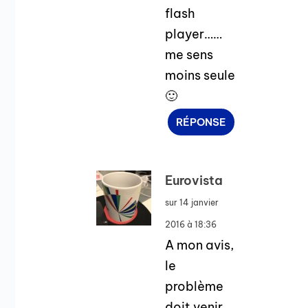
flash
player……
me sens
moins seule
🙂
RÉPONSE
Eurovista
sur 14 janvier
2016 à 18:36
A mon avis,
le
problème
doit venir