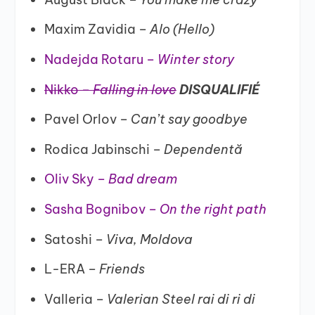
Maxim Zavidia –
Alo (Hello)
Nadejda Rotaru –
Winter story
Nikko –
Falling in love
DISQUALIFIÉ
Pavel Orlov –
Can’t say goodbye
Rodica Jabinschi –
Dependentă
Oliv Sky –
Bad dream
Sasha Bognibov –
On the right path
Satoshi –
Viva, Moldova
L-ERA –
Friends
Valleria –
Valerian Steel rai di ri di