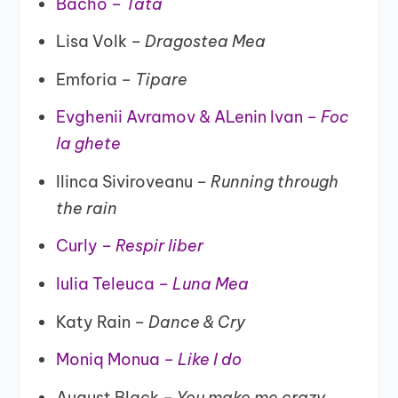
Bacho –
Tata
Lisa Volk –
Dragostea Mea
Emforia –
Tipare
Evghenii Avramov & ALenin Ivan –
Foc
la ghete
Ilinca Siviroveanu –
Running through
the rain
Curly –
Respir liber
Iulia Teleuca –
Luna Mea
Katy Rain –
Dance & Cry
Moniq Monua –
Like I do
August Black –
You make me crazy