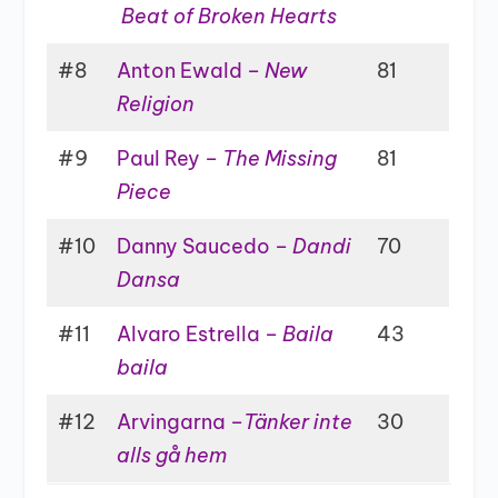
Beat of Broken Hearts
#8
Anton Ewald –
New
81
Religion
#9
Paul Rey –
The Missing
81
Piece
#10
Danny Saucedo –
Dandi
70
Dansa
#11
Alvaro Estrella –
Baila
43
baila
#12
Arvingarna –
Tänker inte
30
alls gå hem