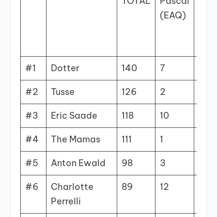
TOTAL
Pascal
Juli
(EAQ)
(Eu
#1
Dotter
140
7
6
#2
Tusse
126
2
10
#3
Eric Saade
118
10
#4
The Mamas
111
1
12
#5
Anton Ewald
98
3
3
#6
Charlotte
89
12
7
Perrelli