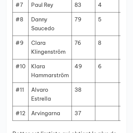
#7
Paul Rey
83
4
5
#8
Danny
79
5
Saucedo
#9
Clara
76
8
1
Klingenström
#10
Klara
49
6
4
Hammarström
#11
Alvaro
38
8
Estrella
#12
Arvingarna
37
2