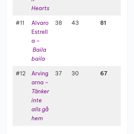
Hearts
#11
Alvaro
38
43
81
Estrell
a –
Baila
baila
#12
Arving
37
30
67
arna –
Tänker
inte
alls gå
hem