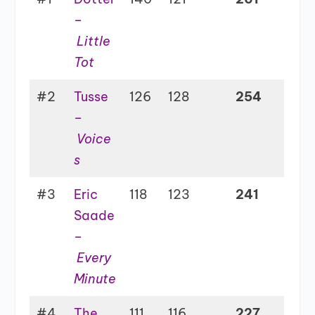
–
Little
Tot
#2
Tusse
126
128
254
–
Voice
s
#3
Eric
118
123
241
Saade
–
Every
Minute
#4
The
111
116
227