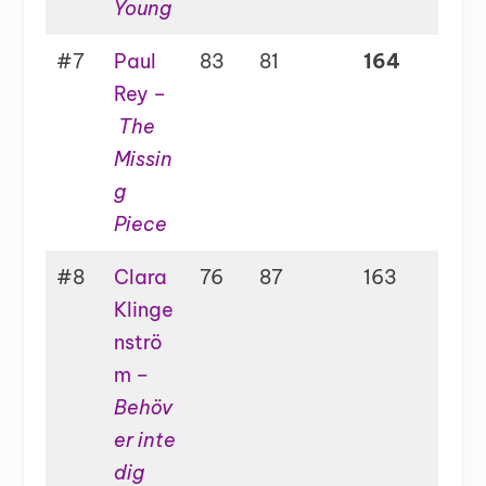
Young
#7
Paul
83
81
164
Rey –
The
Missin
g
Piece
#8
Clara
76
87
163
Klinge
nströ
m –
Behöv
er inte
dig