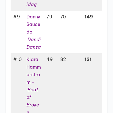
idag
#9
Danny
79
70
149
Sauce
do –
Dandi
Dansa
#10
Klara
49
82
131
Hamm
arströ
m –
Beat
of
Broke
n