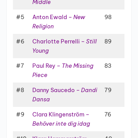
Middle
#5
Anton Ewald –
New
98
Religion
#6
Charlotte Perrelli –
Still
89
Young
#7
Paul Rey –
The Missing
83
Piece
#8
Danny Saucedo –
Dandi
79
Dansa
#9
Clara Klingenström –
76
Behöver inte dig idag