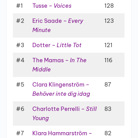
#1
Tusse –
Voices
128
#2
Eric Saade –
Every
123
Minute
#3
Dotter –
Little Tot
121
#4
The Mamas –
In The
116
Middle
#5
Clara Klingenström –
87
Behöver inte dig idag
#6
Charlotte Perrelli –
Still
83
Young
#7
Klara Hammarström –
82