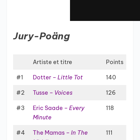
Jury-Poäng
Artiste et titre
Points
#1
Dotter –
Little Tot
140
#2
Tusse –
Voices
126
#3
Eric Saade –
Every
118
Minute
#4
The Mamas –
In The
111