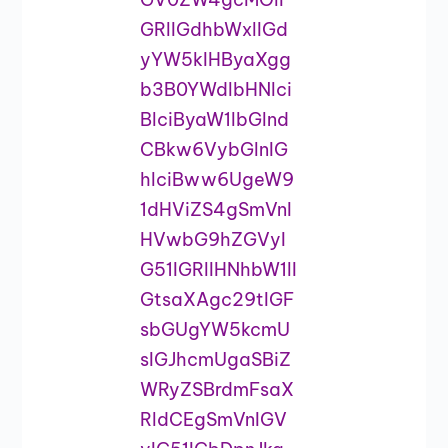
GRlIGdhbWxlIGd
yYW5kIHByaXgg
b3B0YWdlbHNlci
BlciByaW1lbGlnd
CBkw6VybGlnIG
hlciBww6UgeW9
1dHViZS4gSmVnI
HVwbG9hZGVyI
G51IGRlIHNhbW1lI
GtsaXAgc29tIGF
sbGUgYW5kcmU
sIGJhcmUgaSBiZ
WRyZSBrdmFsaX
RldCEgSmVnIGV