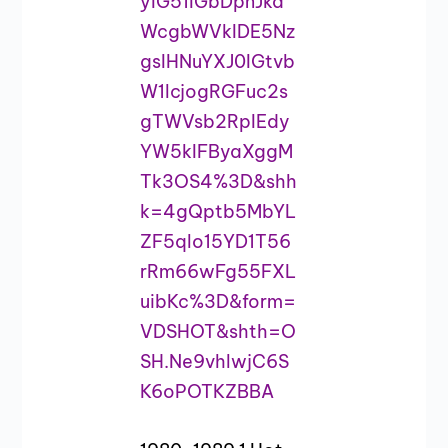
yIG51IGbDpnJka
WcgbWVkIDE5Nz
gsIHNuYXJ0IGtvb
W1lcjogRGFuc2s
gTWVsb2RpIEdy
YW5kIFByaXggM
Tk3OS4%3D&shh
k=4gQptb5MbYL
ZF5qlo15YD1T56
rRm66wFg55FXL
uibKc%3D&form=
VDSHOT&shth=O
SH.Ne9vhlwjC6S
K6oPOTKZBBA