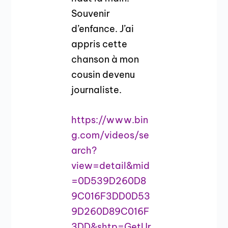
Souvenir
d’enfance. J’ai
appris cette
chanson à mon
cousin devenu
journaliste.
https://www.bin
g.com/videos/se
arch?
view=detail&mid
=0D539D260D8
9C016F3DD0D53
9D260D89C016F
3DD&shtp=GetUr