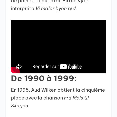
de points: 111 au total. Birthe Kjær
interpréta
Vi maler byen rød
.
De 1990 à 1999:
En 1995, Aud Wilken obtient la cinquième
place avec la chanson
Fra Mols til
Skagen
.