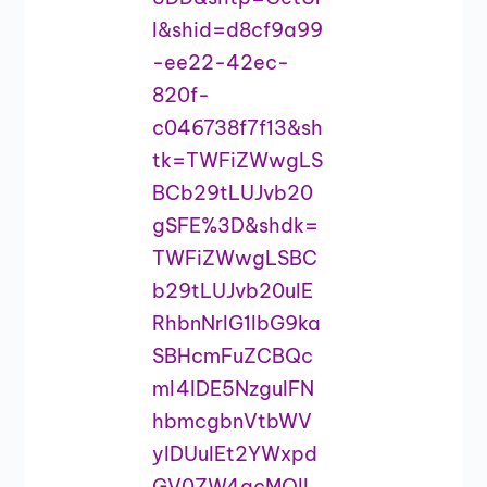
l&shid=d8cf9a99
-ee22-42ec-
820f-
c046738f7f13&sh
tk=TWFiZWwgLS
BCb29tLUJvb20
gSFE%3D&shdk=
TWFiZWwgLSBC
b29tLUJvb20uIE
RhbnNrIG1lbG9ka
SBHcmFuZCBQc
ml4IDE5NzguIFN
hbmcgbnVtbWV
yIDUuIEt2YWxpd
GV0ZW4gcMOlI