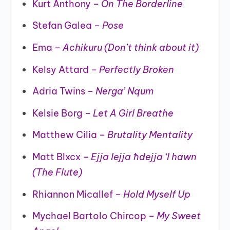
Kurt Anthony –
On The Borderline
Stefan Galea –
Pose
Ema –
Achikuru
(Don’t think about it)
Kelsy Attard –
Perfectly Broken
Adria Twins –
Nerga’ Nqum
Kelsie Borg –
Let A Girl Breathe
Matthew Cilia –
Brutality Mentality
Matt Blxcx –
Ejja lejja ħdejja ‘I hawn
(The Flute)
Rhiannon Micallef –
Hold Myself Up
Mychael Bartolo Chircop –
My Sweet