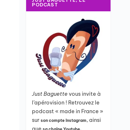
JUST BAGUETTE, LE
PODCAST
Just Baguette
vous invite à
l’apérovision ! Retrouvez le
podcast « made in France »
sur
, ainsi
son compte Instagram
que
sa chaîne Youtube.