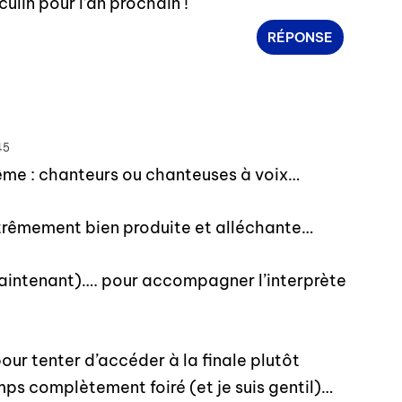
ulin pour l’an prochain !
RÉPONSE
45
même : chanteurs ou chanteuses à voix…
trêmement bien produite et alléchante…
aintenant)…. pour accompagner l’interprète
pour tenter d’accéder à la finale plutôt
mps complètement foiré (et je suis gentil)…