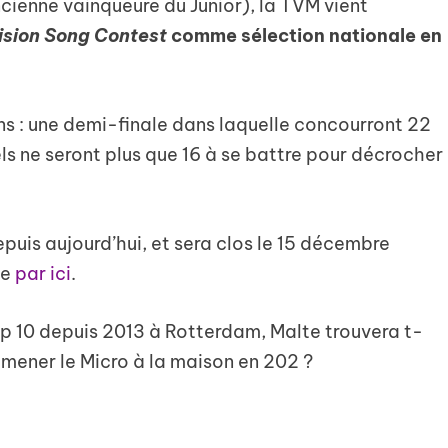
ncienne vainqueure du Junior), la TVM vient
ision Song Contest
comme sélection nationale en
s : une demi-finale dans laquelle concourront 22
els ne seront plus que 16 à se battre pour décrocher
epuis aujourd’hui, et sera clos le 15 décembre
le
par ici
.
p 10 depuis 2013 à Rotterdam, Malte trouvera t-
 ramener le Micro à la maison en 202 ?