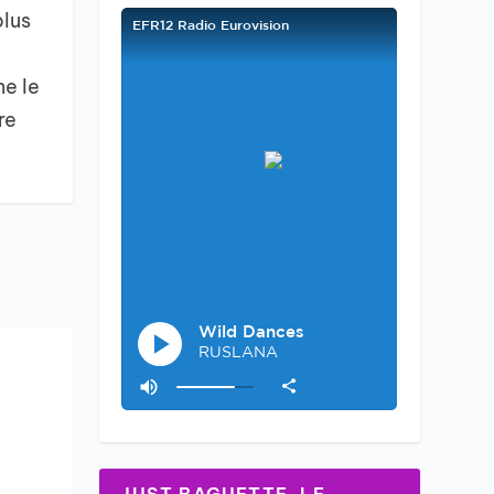
plus
ne le
re