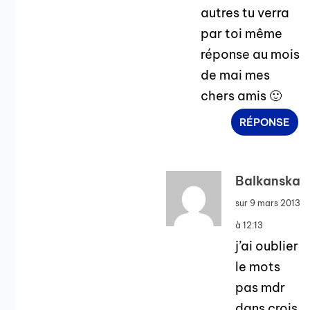
autres tu verra
par toi même
réponse au mois
de mai mes
chers amis 🙂
RÉPONSE
Balkanska
sur 9 mars 2013
à 12:13
j’ai oublier
le mots
pas mdr
dans crois