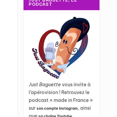
JUST BAGUETTE, LE
PODCAST
Just Baguette
vous invite à
l’apérovision ! Retrouvez le
podcast « made in France »
sur
, ainsi
son compte Instagram
que
sa chaîne Youtube.