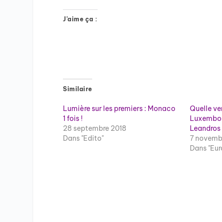
J’aime ça :
Similaire
Lumière sur les premiers : Monaco
Quelle ver
1 fois !
Luxembou
28 septembre 2018
Leandros 
Dans "Edito"
7 novemb
Dans "Eur