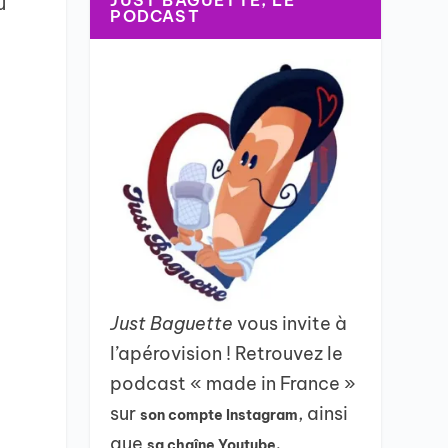
JUST BAGUETTE, LE
u
PODCAST
Just Baguette
vous invite à
l’apérovision ! Retrouvez le
podcast « made in France »
sur
, ainsi
son compte Instagram
que
sa chaîne Youtube.