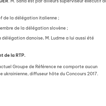
’UER
. M. Sand est par ailleurs superviseur exécutif d
ef de la délégation italienne ;
membre de la délégation slovène ;
la délégation danoise
.
M. Ludme a lui aussi été
t de la RTP.
 l’actuel Groupe de Référence ne comporte aucun
ue ukrainienne, diffuseur hôte du Concours 2017.