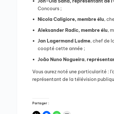
Jon-Ola Sand, représentant de l
Concours ;
Nicola Caligiore, membre élu
, ch
Aleksander Radic, membre
élu
, 
Jan Lagermand
Ludme
, chef de 
coopté cette année ;
João Nuno Nogueira
,
représentan
Vous aurez noté une particularité :
représentant de la télévision publiq
Partager :