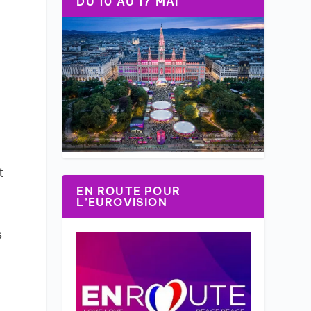
DU 10 AU 17 MAI
t
EN ROUTE POUR
L’EUROVISION
s